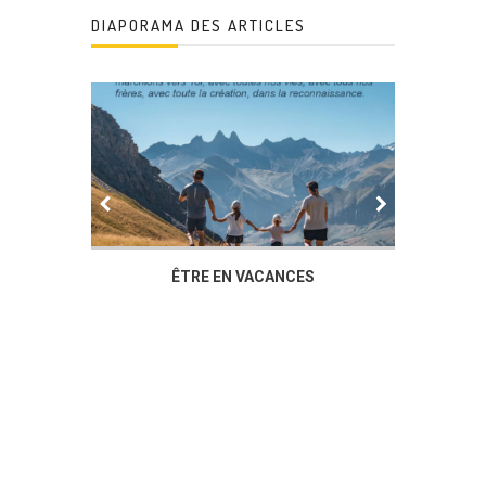
DIAPORAMA DES ARTICLES
IER
ÊTRE EN VACANCES
L’AG DU
DUCHÈ