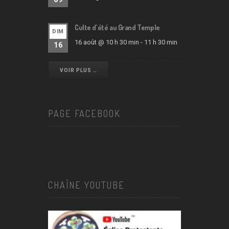
Culte d’été au Grand Temple
DIM
16 août @ 10 h 30 min
-
11 h 30 min
16
VOIR PLUS …
PAGE FACEBOOK
CHAÎNE YOUTUBE