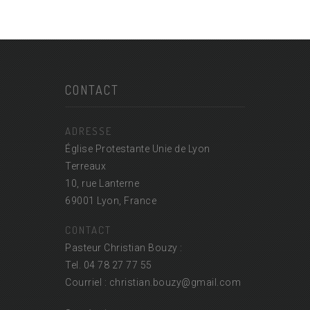
CONTACT
ADRESSE
Église Protestante Unie de Lyon
Terreaux
10, rue Lanterne
69001 Lyon, France
CONTACT
Pasteur Christian Bouzy :
Tel. 04 78 27 77 55
Courriel : christian.bouzy@
gmail.com