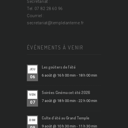
Secrétariat :
Tel. 07 82 28 60 96
Courriel :
secretariat@
templelanterne.fr
ÉVÉNEMENTS À VENIR
Les goûters de l’été
JEU
6 août @ 16 h 00 min
-
18 h 00 min
06
Soirées Cinéma cet été 2026
VEN
7 août @ 18 h 00 min
-
22 h 00 min
07
Culte d’été au Grand Temple
DIM
9 août @ 10 h 30 min
-
11 h 30 min
09