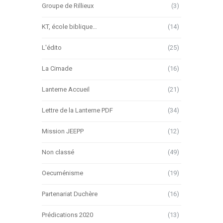
Groupe de Rillieux
(3)
KT, école biblique…
(14)
L'édito
(25)
La Cimade
(16)
Lanterne Accueil
(21)
Lettre de la Lanterne PDF
(34)
Mission JEEPP
(12)
Non classé
(49)
Oecuménisme
(19)
Partenariat Duchère
(16)
Prédications 2020
(13)