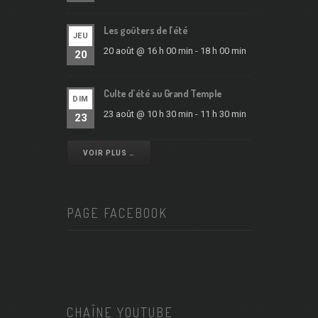
Les goûters de l’été
JEU
20 août @ 16 h 00 min
-
18 h 00 min
20
Culte d’été au Grand Temple
DIM
23 août @ 10 h 30 min
-
11 h 30 min
23
VOIR PLUS …
PAGE FACEBOOK
CHAÎNE YOUTUBE