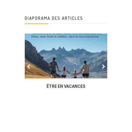
DIAPORAMA DES ARTICLES
IER
ÊTRE EN VACANCES
L’AG DU
DUCHÈ