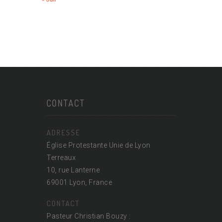
CONTACT
ADRESSE
Église Protestante Unie de Lyon
Terreaux
10, rue Lanterne
69001 Lyon, France
CONTACT
Pasteur Christian Bouzy :