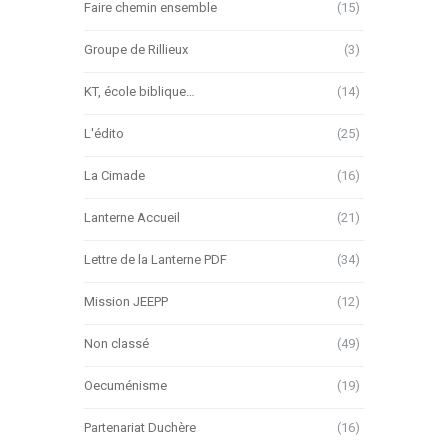
Faire chemin ensemble
(15)
Groupe de Rillieux
(3)
KT, école biblique…
(14)
L'édito
(25)
La Cimade
(16)
Lanterne Accueil
(21)
Lettre de la Lanterne PDF
(34)
Mission JEEPP
(12)
Non classé
(49)
Oecuménisme
(19)
Partenariat Duchère
(16)