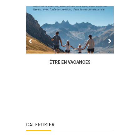
IER
ÊTRE EN VACANCES
L’AG DU
DUCHÈ
CALENDRIER