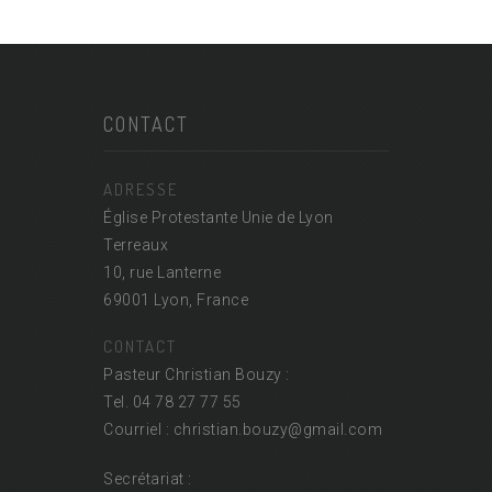
CONTACT
ADRESSE
Église Protestante Unie de Lyon
Terreaux
10, rue Lanterne
69001 Lyon, France
CONTACT
Pasteur Christian Bouzy :
Tel. 04 78 27 77 55
Courriel : christian.bouzy@
gmail.com
Secrétariat :