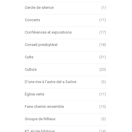
Cercle de silence
(1)
Concerts
(11)
Conférences et expositions
(17)
Conseil presbytéral
(18)
Culte
(31)
Culture
(20)
D'une rive à l'autre del a Saône
(3)
Église verte
(11)
Faire chemin ensemble
(15)
Groupe de Rillieux
(3)
KT, école biblique…
(14)