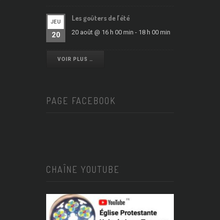
Les goûters de l’été
JEU
20 août @ 16 h 00 min
-
18 h 00 min
20
VOIR PLUS …
PAGE FACEBOOK
CHAÎNE YOUTUBE