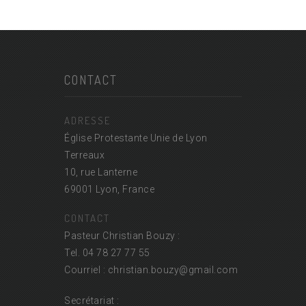
CONTACT
ADRESSE
Église Protestante Unie de Lyon
Terreaux
10, rue Lanterne
69001 Lyon, France
CONTACT
Pasteur Christian Bouzy :
Tel. 04 78 27 77 55
Courriel : christian.bouzy@
gmail.com
Secrétariat :