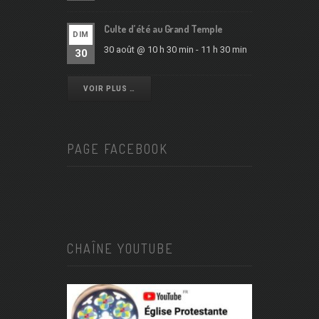
Culte d’été au Grand Temple
DIM
30 août @ 10 h 30 min
-
11 h 30 min
30
VOIR PLUS …
PAGE FACEBOOK
CHAÎNE YOUTUBE