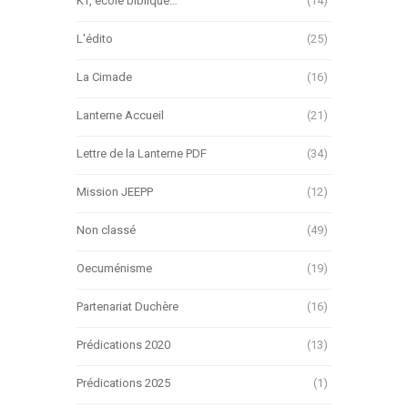
KT, école biblique…
(14)
L'édito
(25)
La Cimade
(16)
Lanterne Accueil
(21)
Lettre de la Lanterne PDF
(34)
Mission JEEPP
(12)
Non classé
(49)
Oecuménisme
(19)
Partenariat Duchère
(16)
Prédications 2020
(13)
Prédications 2025
(1)