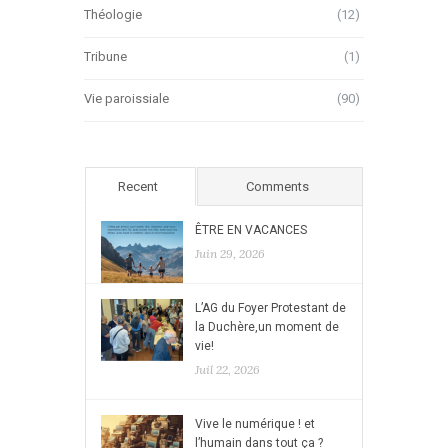
Théologie
(12)
Tribune
(1)
Vie paroissiale
(90)
Recent
Comments
ÊTRE EN VACANCES
Juin 29, 2026
L’AG du Foyer Protestant de
la Duchère,un moment de
vie!
Juil 22, 2026
Vive le numérique ! et
l’humain dans tout ça ?