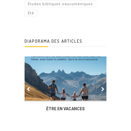
Études bibliques oeucuméniques
Été
DIAPORAMA DES ARTICLES
IER
ÊTRE EN VACANCES
L’AG DU
DUCHÈ