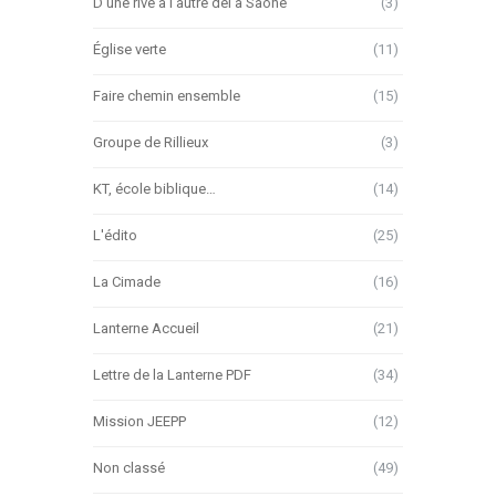
D'une rive à l'autre del a Saône
(3)
Église verte
(11)
Faire chemin ensemble
(15)
Groupe de Rillieux
(3)
KT, école biblique…
(14)
L'édito
(25)
La Cimade
(16)
Lanterne Accueil
(21)
Lettre de la Lanterne PDF
(34)
Mission JEEPP
(12)
Non classé
(49)