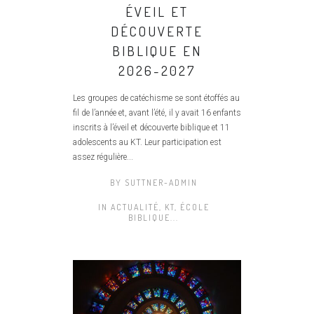
ÉVEIL ET
DÉCOUVERTE
BIBLIQUE EN
2026-2027
Les groupes de catéchisme se sont étoffés au
fil de l’année et, avant l’été, il y avait 16 enfants
inscrits à l’éveil et découverte biblique et 11
adolescents au KT. Leur participation est
assez régulière...
BY
SUTTNER-ADMIN
IN
ACTUALITÉ
,
KT, ÉCOLE
BIBLIQUE...