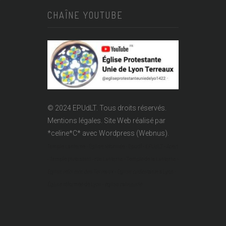
CHAÎNE YOUTUBE
© 2024 EPUdLT. Tous droits réservés.
Mentions légales.
Site Web réalisé par
*celine*C*
avec Wordpress (Webnus).
Temple Lanterne - Église réformée - Epudf - EPUdLT - Acert
- Temple protestant - rue Lanterne - Temple de la Lanterne -
Église réformée des Terreaux - Église protestante à Lyon -
Église réformée de Lyon - église calviniste