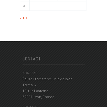
31
« Juil
CONTACT
ADRESSE
Église Protestante Unie de Lyon
Terreaux
10, rue Lanterne
69001 Lyon, France