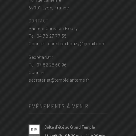
10, rue Lanterne
69001 Lyon, France
CONTACT
Pasteur Christian Bouzy :
Tel. 04 78 27 77 55
Courriel : christian.bouzy@
gmail.com
Secrétariat :
Tel. 07 82 28 60 96
Courriel :
secretariat@
templelanterne.fr
ÉVÉNEMENTS À VENIR
Culte d’été au Grand Temple
DIM
16 août @ 10 h 30 min
-
11 h 30 min