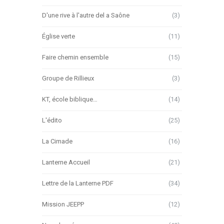
D'une rive à l'autre del a Saône
(3)
Église verte
(11)
Faire chemin ensemble
(15)
Groupe de Rillieux
(3)
KT, école biblique…
(14)
L'édito
(25)
La Cimade
(16)
Lanterne Accueil
(21)
Lettre de la Lanterne PDF
(34)
Mission JEEPP
(12)