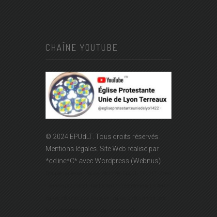
CHAÎNE YOUTUBE
© 2024 EPUdLT. Tous droits réservés.
Mentions légales.
Site Web réalisé par
*celine*C*
avec Wordpress (Webnus).
Temple Lanterne - Église réformée - Epudf - EPUdLT - Acert
- Temple protestant - rue Lanterne - Temple de la Lanterne -
Église réformée des Terreaux - Église protestante à Lyon -
Église réformée de Lyon - église calviniste