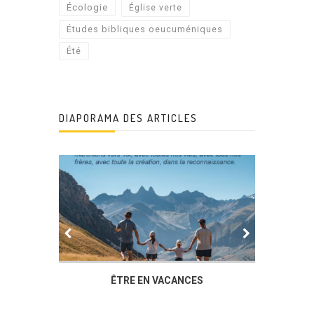
Écologie
Église verte
Études bibliques oeucuméniques
Été
DIAPORAMA DES ARTICLES
IER
ÊTRE EN VACANCES
L’AG DU
DUCHÈ