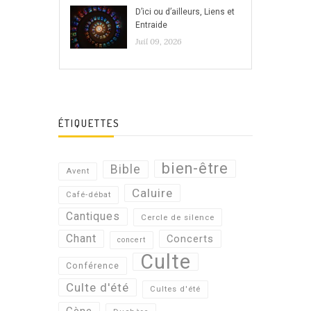
D’ici ou d’ailleurs, Liens et
Entraide
Juil 09, 2026
ÉTIQUETTES
bien-être
Bible
Avent
Caluire
Café-débat
Cantiques
Cercle de silence
Chant
Concerts
concert
Culte
Conférence
Culte d'été
Cultes d'été
Cène