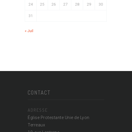
24
25
26
27
28
29
30
31
« Juil
CONTACT
ADRESSE
Église Protestante Unie de Lyon
Terreaux