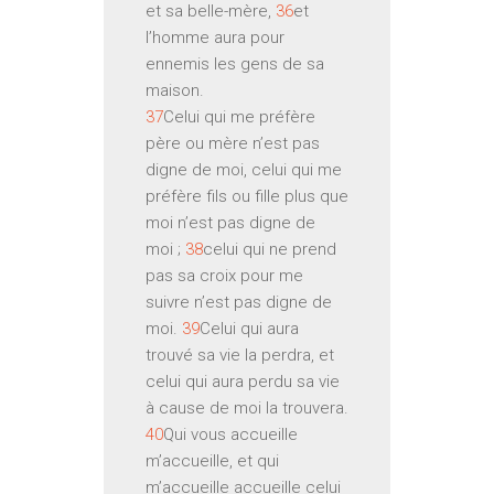
et sa belle-mère,
36
et
l’homme aura pour
ennemis les gens de sa
maison.
37
Celui qui me préfère
père ou mère n’est pas
digne de moi, celui qui me
préfère fils ou fille plus que
moi n’est pas digne de
moi ;
38
celui qui ne prend
pas sa croix pour me
suivre n’est pas digne de
moi.
39
Celui qui aura
trouvé sa vie la perdra, et
celui qui aura perdu sa vie
à cause de moi la trouvera.
40
Qui vous accueille
m’accueille, et qui
m’accueille accueille celui