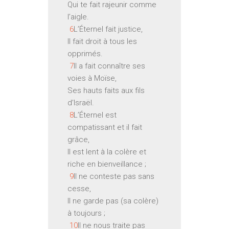
Qui te fait rajeunir comme
l’aigle.
6
L’Éternel fait justice,
Il fait droit à tous les
opprimés.
7
Il a fait connaître ses
voies à Moïse,
Ses hauts faits aux fils
d’Israël.
8
L’Éternel est
compatissant et il fait
grâce,
Il est lent à la colère et
riche en bienveillance ;
9
Il ne conteste pas sans
cesse,
Il ne garde pas (sa colère)
à toujours ;
10
Il ne nous traite pas