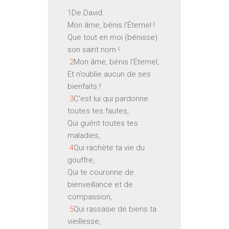
1
De David.
Mon âme, bénis l’Éternel !
Que tout en moi (bénisse)
son saint nom !
2
Mon âme, bénis l’Éternel,
Et n’oublie aucun de ses
bienfaits !
3
C’est lui qui pardonne
toutes tes fautes,
Qui guérit toutes tes
maladies,
4
Qui rachète ta vie du
gouffre,
Qui te couronne de
bienveillance et de
compassion,
5
Qui rassasie de biens ta
vieillesse,