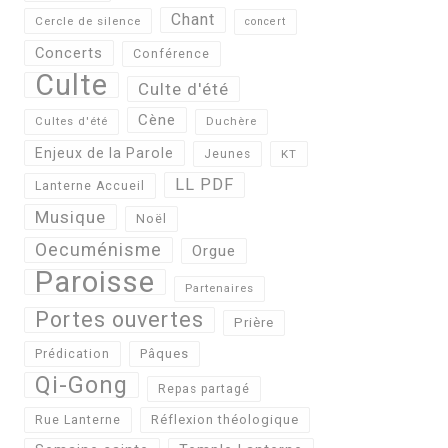
Chant
Cercle de silence
concert
Concerts
Conférence
Culte
Culte d'été
Cène
Cultes d'été
Duchère
Enjeux de la Parole
Jeunes
KT
LL PDF
Lanterne Accueil
Musique
Noël
Oecuménisme
Orgue
Paroisse
Partenaires
Portes ouvertes
Prière
Pâques
Prédication
Qi-Gong
Repas partagé
Réflexion théologique
Rue Lanterne