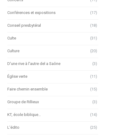
Conférences et expositions
(17)
Conseil presbytéral
(18)
Culte
(31)
Culture
(20)
D'une rive à l'autre del a Saône
(3)
Église verte
(11)
Faire chemin ensemble
(15)
Groupe de Rillieux
(3)
KT, école biblique…
(14)
L'édito
(25)