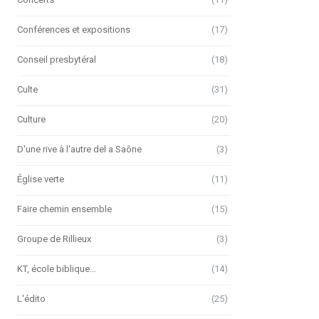
Conférences et expositions
(17)
Conseil presbytéral
(18)
Culte
(31)
Culture
(20)
D'une rive à l'autre del a Saône
(3)
Église verte
(11)
Faire chemin ensemble
(15)
Groupe de Rillieux
(3)
KT, école biblique…
(14)
L'édito
(25)