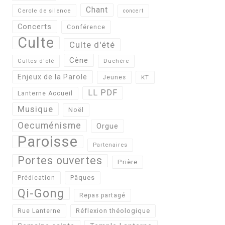
Chant
Cercle de silence
concert
Concerts
Conférence
Culte
Culte d'été
Cène
Cultes d'été
Duchère
Enjeux de la Parole
Jeunes
KT
LL PDF
Lanterne Accueil
Musique
Noël
Oecuménisme
Orgue
Paroisse
Partenaires
Portes ouvertes
Prière
Pâques
Prédication
Qi-Gong
Repas partagé
Réflexion théologique
Rue Lanterne