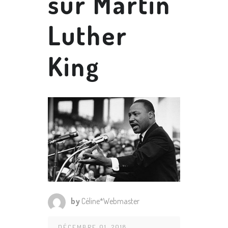
sur Martin
Luther
King
by
Céline*Webmaster
DÉCEMBRE 01, 2018