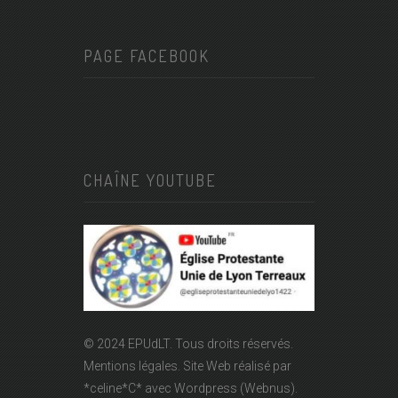
PAGE FACEBOOK
CHAÎNE YOUTUBE
© 2024 EPUdLT. Tous droits réservés.
Mentions légales.
Site Web réalisé par
*celine*C*
avec Wordpress (Webnus).