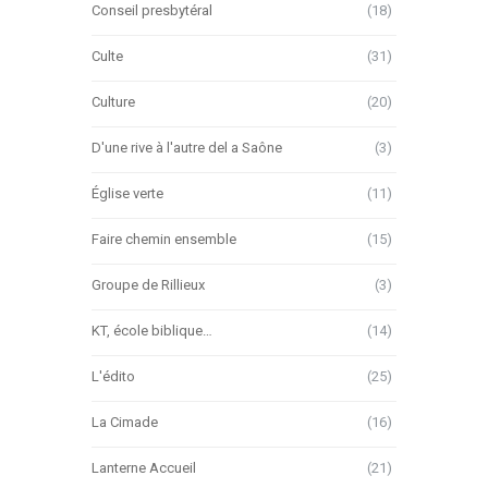
Conseil presbytéral
(18)
Culte
(31)
Culture
(20)
D'une rive à l'autre del a Saône
(3)
Église verte
(11)
Faire chemin ensemble
(15)
Groupe de Rillieux
(3)
KT, école biblique…
(14)
L'édito
(25)
La Cimade
(16)
Lanterne Accueil
(21)