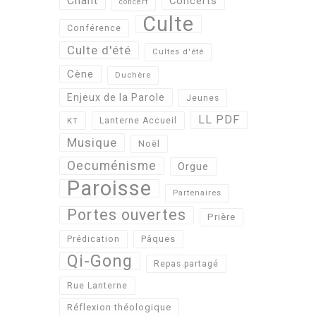
Chant
Concerts
concert
Culte
Conférence
Culte d'été
Cultes d'été
Cène
Duchère
Enjeux de la Parole
Jeunes
LL PDF
KT
Lanterne Accueil
Musique
Noël
Oecuménisme
Orgue
Paroisse
Partenaires
Portes ouvertes
Prière
Pâques
Prédication
Qi-Gong
Repas partagé
Rue Lanterne
Réflexion théologique