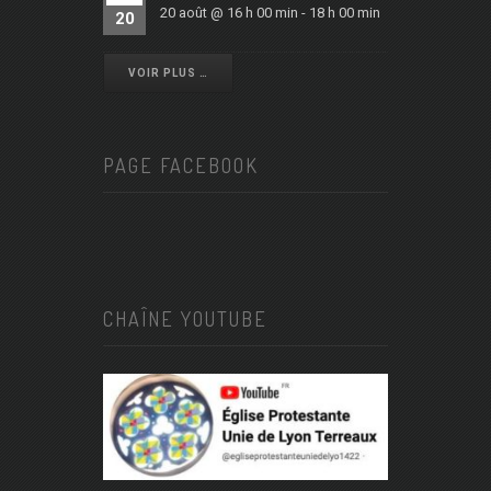
20 août @ 16 h 00 min
-
18 h 00 min
20
VOIR PLUS …
PAGE FACEBOOK
CHAÎNE YOUTUBE