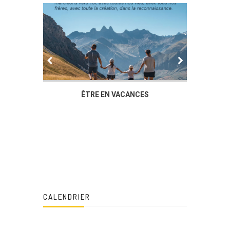
IER
ÊTRE EN VACANCES
L’AG DU
DUCHÈ
CALENDRIER