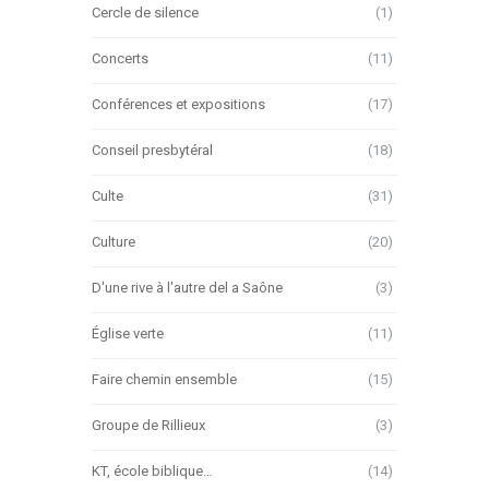
Cercle de silence
(1)
Concerts
(11)
Conférences et expositions
(17)
Conseil presbytéral
(18)
Culte
(31)
Culture
(20)
D'une rive à l'autre del a Saône
(3)
Église verte
(11)
Faire chemin ensemble
(15)
Groupe de Rillieux
(3)
KT, école biblique…
(14)