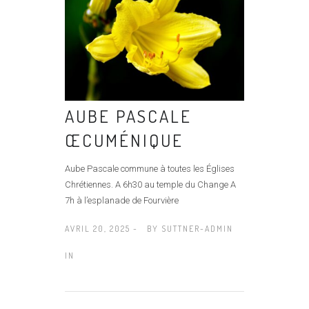
AUBE PASCALE
ŒCUMÉNIQUE
Aube Pascale commune à toutes les Églises
Chrétiennes. A 6h30 au temple du Change A
7h à l’esplanade de Fourvière
AVRIL 20, 2025 -
BY
SUTTNER-ADMIN
IN