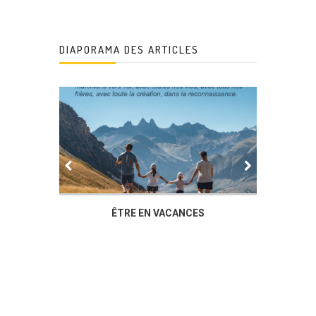
DIAPORAMA DES ARTICLES
IER
ÊTRE EN VACANCES
L’AG DU
DUCHÈ