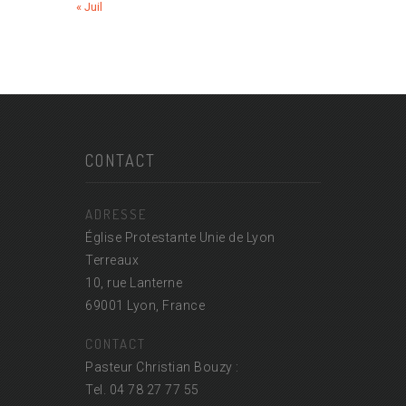
« Juil
CONTACT
ADRESSE
Église Protestante Unie de Lyon
Terreaux
10, rue Lanterne
69001 Lyon, France
CONTACT
Pasteur Christian Bouzy :
Tel. 04 78 27 77 55