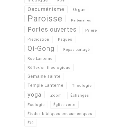
Noël
Oecuménisme
Orgue
Paroisse
Partenaires
Portes ouvertes
Prière
Pâques
Prédication
Qi-Gong
Repas partagé
Rue Lanterne
Réflexion théologique
Semaine sainte
Temple Lanterne
Théologie
yoga
Zoom
Échanges
Écologie
Église verte
Études bibliques oeucuméniques
Été