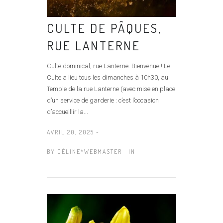
CULTE DE PÂQUES,
RUE LANTERNE
Culte dominical, rue Lanterne. Bienvenue ! Le
Culte a lieu tous les dimanches à 10h30, au
Temple de la rue Lanterne (avec mise en place
d’un service de garderie : c’est l’occasion
d’accueillir la...
AVRIL 20, 2025 -
BY
CÉLINE*WEBMASTER
IN