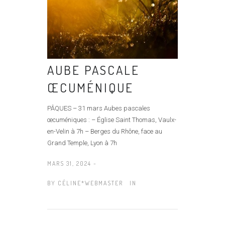
AUBE PASCALE
ŒCUMÉNIQUE
PÂQUES – 31 mars Aubes pascales
œcuméniques : – Église Saint Thomas, Vaulx-
en-Velin à 7h – Berges du Rhône, face au
Grand Temple, Lyon à 7h
MARS 31, 2024 -
BY
CÉLINE*WEBMASTER
IN