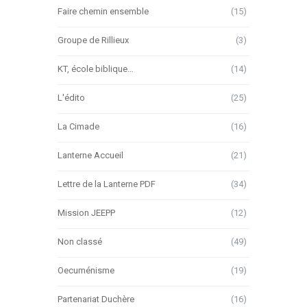
Faire chemin ensemble
(15)
Groupe de Rillieux
(3)
KT, école biblique…
(14)
L'édito
(25)
La Cimade
(16)
Lanterne Accueil
(21)
Lettre de la Lanterne PDF
(34)
Mission JEEPP
(12)
Non classé
(49)
Oecuménisme
(19)
Partenariat Duchère
(16)