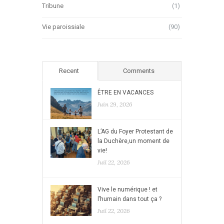
Tribune
(1)
Vie paroissiale
(90)
Recent
Comments
ÊTRE EN VACANCES
Juin 29, 2026
L’AG du Foyer Protestant de
la Duchère,un moment de
vie!
Juil 22, 2026
Vive le numérique ! et
l’humain dans tout ça ?
Juil 22, 2026