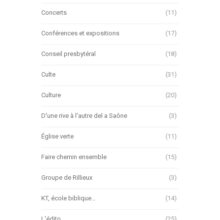
Concerts
(11)
Conférences et expositions
(17)
Conseil presbytéral
(18)
Culte
(31)
Culture
(20)
D'une rive à l'autre del a Saône
(3)
Église verte
(11)
Faire chemin ensemble
(15)
Groupe de Rillieux
(3)
KT, école biblique…
(14)
L'édito
(25)