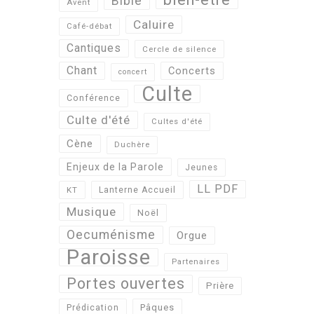
Bible
Avent
Caluire
Café-débat
Cantiques
Cercle de silence
Chant
Concerts
concert
Culte
Conférence
Culte d'été
Cultes d'été
Cène
Duchère
Enjeux de la Parole
Jeunes
LL PDF
KT
Lanterne Accueil
Musique
Noël
Oecuménisme
Orgue
Paroisse
Partenaires
Portes ouvertes
Prière
Pâques
Prédication