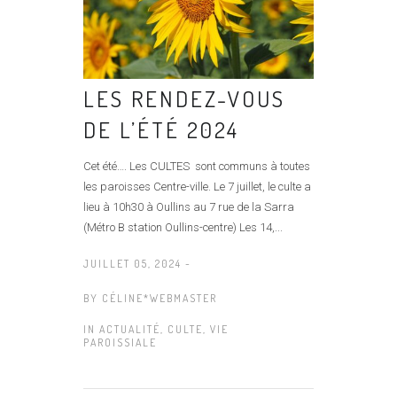
LES RENDEZ-VOUS
DE L’ÉTÉ 2024
Cet été…. Les CULTES sont communs à toutes
les paroisses Centre-ville. Le 7 juillet, le culte a
lieu à 10h30 à Oullins au 7 rue de la Sarra
(Métro B station Oullins-centre) Les 14,...
JUILLET 05, 2024 -
BY
CÉLINE*WEBMASTER
IN
ACTUALITÉ
,
CULTE
,
VIE
PAROISSIALE