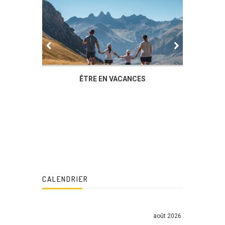
IER
ÊTRE EN VACANCES
L’AG DU
DUCHÈ
CALENDRIER
août 2026