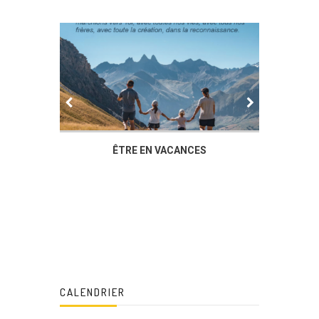
IER
ÊTRE EN VACANCES
L’AG DU
DUCHÈ
CALENDRIER