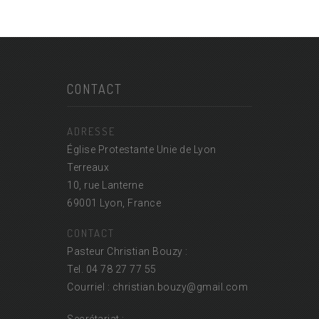
CONTACT
ADRESSE
Église Protestante Unie de Lyon
Terreaux
10, rue Lanterne
69001 Lyon, France
CONTACT
Pasteur Christian Bouzy :
Tel. 04 78 27 77 55
Courriel : christian.bouzy@
gmail.com