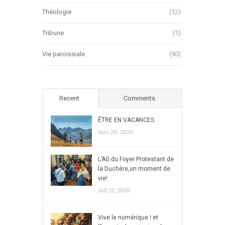
Théologie
(12)
Tribune
(1)
Vie paroissiale
(90)
Recent
Comments
ÊTRE EN VACANCES
Juin 29, 2026
L’AG du Foyer Protestant de
la Duchère,un moment de
vie!
Juil 22, 2026
Vive le numérique ! et