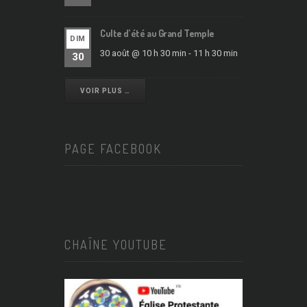
Culte d’été au Grand Temple
DIM
30 août @ 10 h 30 min
-
11 h 30 min
30
VOIR PLUS …
PAGE FACEBOOK
CHAÎNE YOUTUBE