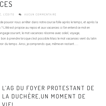
NCES
É
,
L'ÉDITO
AUCUN COMMENTAIRE
 pouvoir nous arrêter dans notre course folle après le temps, et après la
 ? L’été est propice au repos et aux vacances si l’on entend ce mot en
angage courant, le mot vacances résonne avec soleil, voyage,
 bon à prendre lorsque c’est possible.Mais le mot vacances vient du latin
avoir du temps. Ainsi, je comprends que, même en restant......
L’AG DU FOYER PROTESTANT DE
LA DUCHÈRE,UN MOMENT DE
VIE!