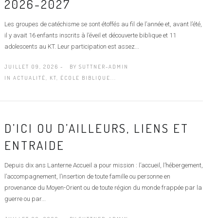
2026-2027
Les groupes de catéchisme se sont étoffés au fil de l’année et, avant l’été,
il y avait 16 enfants inscrits à l’éveil et découverte biblique et 11
adolescents au KT. Leur participation est assez...
JUILLET 09, 2026 -
BY
SUTTNER-ADMIN
IN
ACTUALITÉ
,
KT, ÉCOLE BIBLIQUE...
D’ICI OU D’AILLEURS, LIENS ET
ENTRAIDE
Depuis dix ans Lanterne Accueil a pour mission : l’accueil, l’hébergement,
l’accompagnement, l’insertion de toute famille ou personne en
provenance du Moyen-Orient ou de toute région du monde frappée par la
guerre ou par...