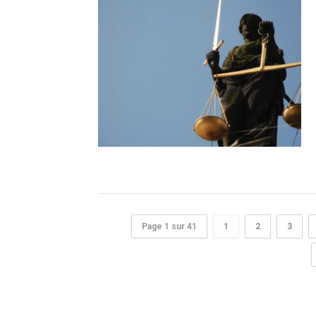
Page 1 sur 41
1
2
3