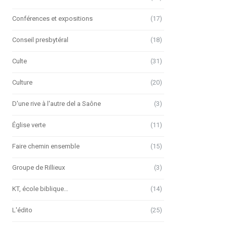
Conférences et expositions
(17)
Conseil presbytéral
(18)
Culte
(31)
Culture
(20)
D'une rive à l'autre del a Saône
(3)
Église verte
(11)
Faire chemin ensemble
(15)
Groupe de Rillieux
(3)
KT, école biblique…
(14)
L'édito
(25)