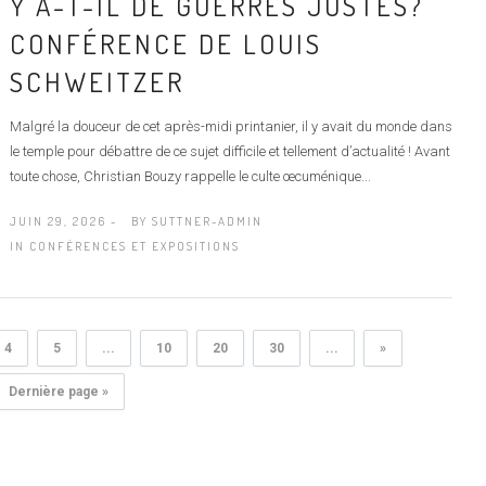
Y A-T-IL DE GUERRES JUSTES?
CONFÉRENCE DE LOUIS
SCHWEITZER
Malgré la douceur de cet après-midi printanier, il y avait du monde dans
le temple pour débattre de ce sujet difficile et tellement d’actualité ! Avant
toute chose, Christian Bouzy rappelle le culte œcuménique...
JUIN 29, 2026 -
BY
SUTTNER-ADMIN
IN
CONFÉRENCES ET EXPOSITIONS
4
5
...
10
20
30
...
»
Dernière page »