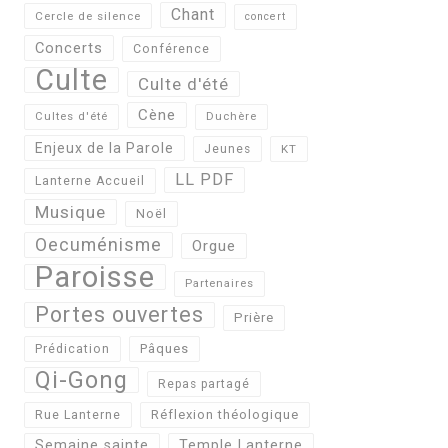
Chant
Cercle de silence
concert
Concerts
Conférence
Culte
Culte d'été
Cène
Cultes d'été
Duchère
Enjeux de la Parole
Jeunes
KT
LL PDF
Lanterne Accueil
Musique
Noël
Oecuménisme
Orgue
Paroisse
Partenaires
Portes ouvertes
Prière
Pâques
Prédication
Qi-Gong
Repas partagé
Réflexion théologique
Rue Lanterne
Semaine sainte
Temple Lanterne