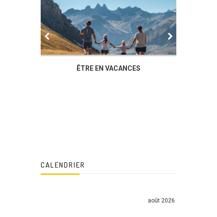
IER
ÊTRE EN VACANCES
L’AG DU
DUCHÈ
CALENDRIER
août 2026