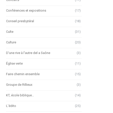
Conférences et expositions
(17)
Conseil presbytéral
(18)
Culte
(31)
Culture
(20)
D'une rive à l'autre del a Saône
(3)
Église verte
(11)
Faire chemin ensemble
(15)
Groupe de Rillieux
(3)
KT, école biblique…
(14)
L'édito
(25)