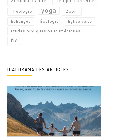
Semaine sainte
Temple Lanterne
yoga
Théologie
Zoom
Écologie
Échanges
Église verte
Études bibliques oeucuméniques
Été
DIAPORAMA DES ARTICLES