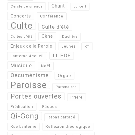
Chant
Cercle de silence
concert
Concerts
Conférence
Culte
Culte d'été
Cène
Cultes d'été
Duchère
Enjeux de la Parole
Jeunes
KT
LL PDF
Lanterne Accueil
Musique
Noël
Oecuménisme
Orgue
Paroisse
Partenaires
Portes ouvertes
Prière
Pâques
Prédication
Qi-Gong
Repas partagé
Réflexion théologique
Rue Lanterne