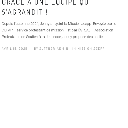
GRÂCE À UNE ÉQUIPE QUI
S’AGRANDIT !
Depuis l’automne 2024, Jenny a rejoint la Mission Jeepp. Envoyée par le
DEFAP – service protestant de mission – et par l’APSAJ – Association
Protestante de Soutien à la Jeunesse, Jenny propose des sorties...
AVRIL 15, 2025 -
BY
SUTTNER-ADMIN
IN
MISSION JEEPP