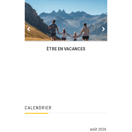
IER
ÊTRE EN VACANCES
L’AG DU
DUCHÈ
CALENDRIER
août 2026