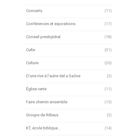
Concerts
(11)
Conférences et expositions
(17)
Conseil presbytéral
(18)
Culte
(31)
Culture
(20)
D'une rive à l'autre del a Saône
(3)
Église verte
(11)
Faire chemin ensemble
(15)
Groupe de Rillieux
(3)
KT, école biblique…
(14)