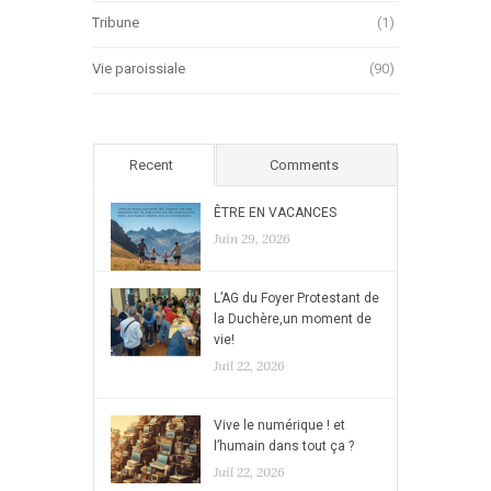
Tribune
(1)
Vie paroissiale
(90)
Recent
Comments
ÊTRE EN VACANCES
Juin 29, 2026
L’AG du Foyer Protestant de
la Duchère,un moment de
vie!
Juil 22, 2026
Vive le numérique ! et
l’humain dans tout ça ?
Juil 22, 2026