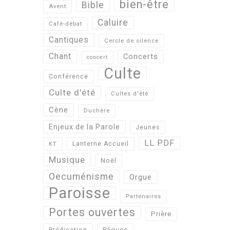
bien-être
Bible
Avent
Caluire
Café-débat
Cantiques
Cercle de silence
Chant
Concerts
concert
Culte
Conférence
Culte d'été
Cultes d'été
Cène
Duchère
Enjeux de la Parole
Jeunes
LL PDF
KT
Lanterne Accueil
Musique
Noël
Oecuménisme
Orgue
Paroisse
Partenaires
Portes ouvertes
Prière
Pâques