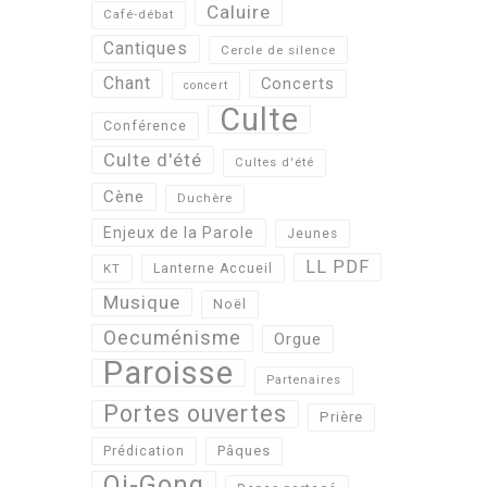
Caluire
Café-débat
Cantiques
Cercle de silence
Chant
Concerts
concert
Culte
Conférence
Culte d'été
Cultes d'été
Cène
Duchère
Enjeux de la Parole
Jeunes
LL PDF
KT
Lanterne Accueil
Musique
Noël
Oecuménisme
Orgue
Paroisse
Partenaires
Portes ouvertes
Prière
Pâques
Prédication
Qi-Gong