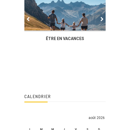
IER
ÊTRE EN VACANCES
L’AG DU
DUCHÈ
CALENDRIER
août 2026
L
M
M
J
V
S
D