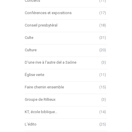
Concerts
(11)
Conférences et expositions
(17)
Conseil presbytéral
(18)
Culte
(31)
Culture
(20)
D'une rive à l'autre del a Saône
(3)
Église verte
(11)
Faire chemin ensemble
(15)
Groupe de Rillieux
(3)
KT, école biblique…
(14)
L'édito
(25)