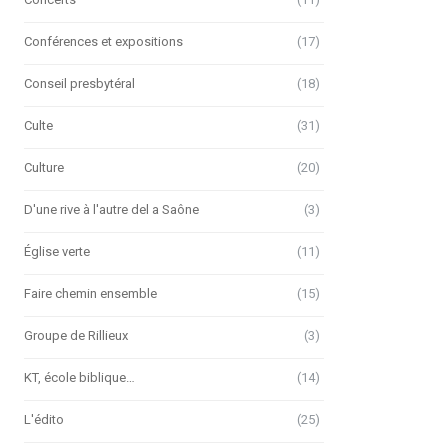
Conférences et expositions
(17)
Conseil presbytéral
(18)
Culte
(31)
Culture
(20)
D'une rive à l'autre del a Saône
(3)
Église verte
(11)
Faire chemin ensemble
(15)
Groupe de Rillieux
(3)
KT, école biblique…
(14)
L'édito
(25)