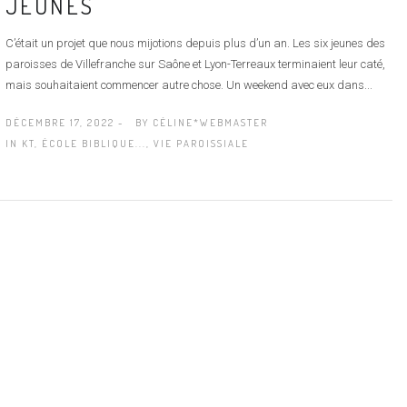
JEUNES
C’était un projet que nous mijotions depuis plus d’un an. Les six jeunes des
paroisses de Villefranche sur Saône et Lyon-­Terreaux terminaient leur caté,
mais souhaitaient commencer autre chose. Un week­end avec eux dans...
DÉCEMBRE 17, 2022 -
BY
CÉLINE*WEBMASTER
IN
KT, ÉCOLE BIBLIQUE...
,
VIE PAROISSIALE