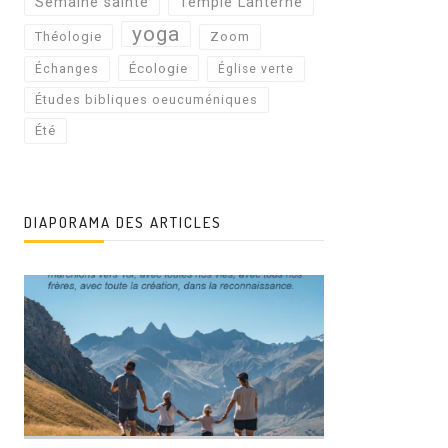
Semaine sainte
Temple Lanterne
yoga
Théologie
Zoom
Écologie
Échanges
Église verte
Études bibliques oeucuméniques
Été
DIAPORAMA DES ARTICLES