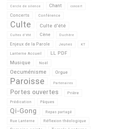
Chant
Cercle de silence
concert
Concerts
Conférence
Culte
Culte d'été
Cène
Cultes d'été
Duchère
Enjeux de la Parole
Jeunes
KT
LL PDF
Lanterne Accueil
Musique
Noël
Oecuménisme
Orgue
Paroisse
Partenaires
Portes ouvertes
Prière
Pâques
Prédication
Qi-Gong
Repas partagé
Réflexion théologique
Rue Lanterne