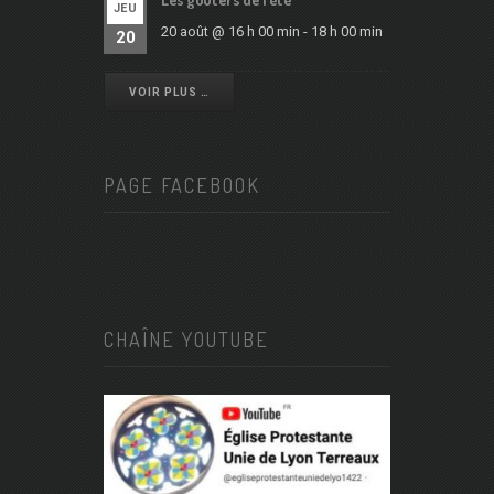
JEU
20 août @ 16 h 00 min
-
18 h 00 min
20
VOIR PLUS …
PAGE FACEBOOK
CHAÎNE YOUTUBE