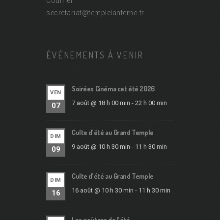
Courriel :
secretariat@
templelanterne.fr
ÉVÉNEMENTS À VENIR
Soirées Cinéma cet été 2026
VEN
7 août @ 18 h 00 min
-
22 h 00 min
07
Culte d’été au Grand Temple
DIM
9 août @ 10 h 30 min
-
11 h 30 min
09
Culte d’été au Grand Temple
DIM
16 août @ 10 h 30 min
-
11 h 30 min
16
Les goûters de l’été