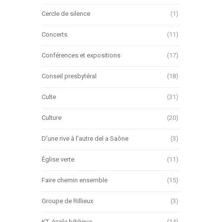
Cercle de silence
(1)
Concerts
(11)
Conférences et expositions
(17)
Conseil presbytéral
(18)
Culte
(31)
Culture
(20)
D'une rive à l'autre del a Saône
(3)
Église verte
(11)
Faire chemin ensemble
(15)
Groupe de Rillieux
(3)
KT, école biblique…
(14)