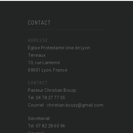
CONTACT
ADRESSE
Église Protestante Unie de Lyon
Terreaux
10, rue Lanterne
69001 Lyon, France
CONTACT
Pasteur Christian Bouzy :
Tel. 04 78 27 77 55
Courriel : christian.bouzy@
gmail.com
Secrétariat :
Tel. 07 82 28 60 96