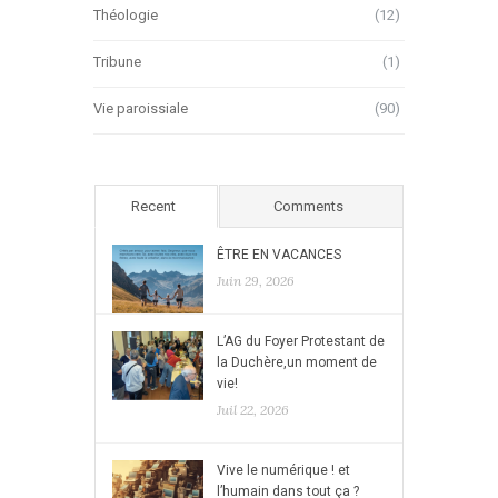
Théologie
(12)
Tribune
(1)
Vie paroissiale
(90)
Recent
Comments
ÊTRE EN VACANCES
Juin 29, 2026
L’AG du Foyer Protestant de
la Duchère,un moment de
vie!
Juil 22, 2026
Vive le numérique ! et
l’humain dans tout ça ?