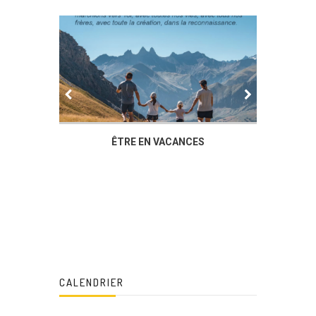
IER
ÊTRE EN VACANCES
L’AG DU
DUCHÈ
CALENDRIER