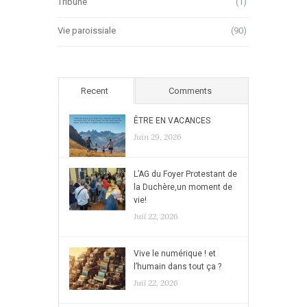
Tribune
(1)
Vie paroissiale
(90)
Recent
Comments
ÊTRE EN VACANCES
Juin 29, 2026
L’AG du Foyer Protestant de
la Duchère,un moment de
vie!
Juil 22, 2026
Vive le numérique ! et
l’humain dans tout ça ?
Juil 22, 2026