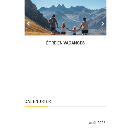
IER
ÊTRE EN VACANCES
L’AG DU
DUCHÈ
CALENDRIER
août 2026