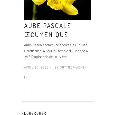
AUBE PASCALE
ŒCUMÉNIQUE
Aube Pascale commune à toutes les Églises
Chrétiennes. A 6h30 au temple du Change A
7h à l’esplanade de Fourvière
AVRIL 20, 2025 -
BY
SUTTNER-ADMIN
IN
RECHERCHER