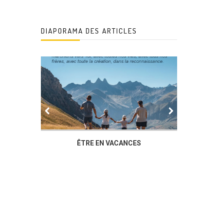
DIAPORAMA DES ARTICLES
IER
ÊTRE EN VACANCES
L’AG DU
DUCHÈ