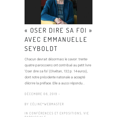
« OSER DIRE SA FOI »
AVEC EMMANUELLE
SEYBOLDT
Chacun devrait désormais le savoir: trente-
quatre paroissiens ont contribué au petit livre
‘Oser dire sa foi’ (Olivétan, 132 p. 14 euros),
dont notre présidente nationale a accepté
d’écrire la préface. Elle a aussi répondu...
DÉCEMBRE 06, 2019 -
BY
CÉLINE*WEBMASTER
IN
CONFÉRENCES ET EXPOSITIONS
,
VIE