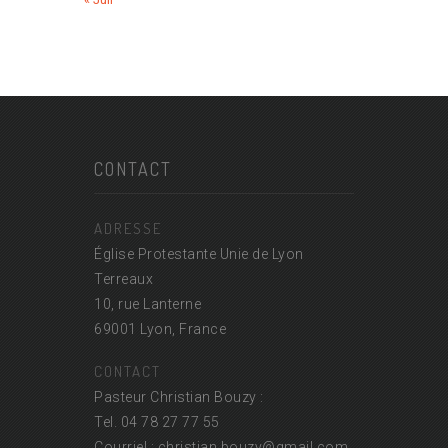
CONTACT
ADRESSE
Église Protestante Unie de Lyon
Terreaux
10, rue Lanterne
69001 Lyon, France
CONTACT
Pasteur Christian Bouzy :
Tel. 04 78 27 77 55
Courriel : christian.bouzy@
gmail.com