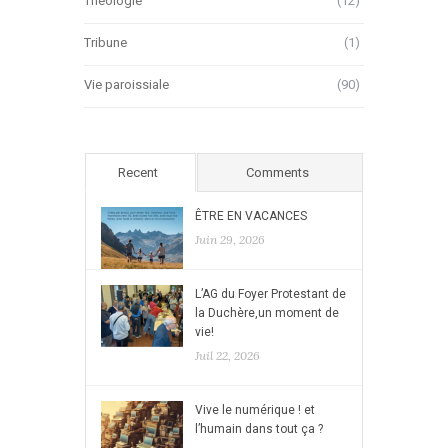
Théologie
(12)
Tribune
(1)
Vie paroissiale
(90)
Recent
Comments
ÊTRE EN VACANCES
Juin 29, 2026
L’AG du Foyer Protestant de
la Duchère,un moment de
vie!
Juil 22, 2026
Vive le numérique ! et
l’humain dans tout ça ?