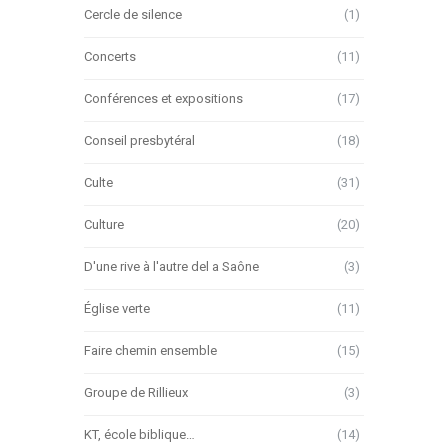
Cercle de silence
(1)
Concerts
(11)
Conférences et expositions
(17)
Conseil presbytéral
(18)
Culte
(31)
Culture
(20)
D'une rive à l'autre del a Saône
(3)
Église verte
(11)
Faire chemin ensemble
(15)
Groupe de Rillieux
(3)
KT, école biblique…
(14)