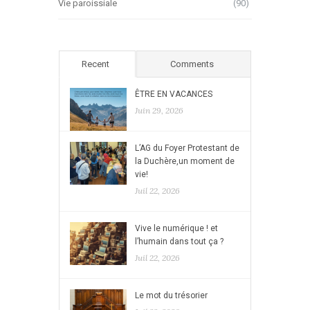
Vie paroissiale
(90)
Recent
Comments
ÊTRE EN VACANCES
Juin 29, 2026
L’AG du Foyer Protestant de
la Duchère,un moment de
vie!
Juil 22, 2026
Vive le numérique ! et
l’humain dans tout ça ?
Juil 22, 2026
Le mot du trésorier