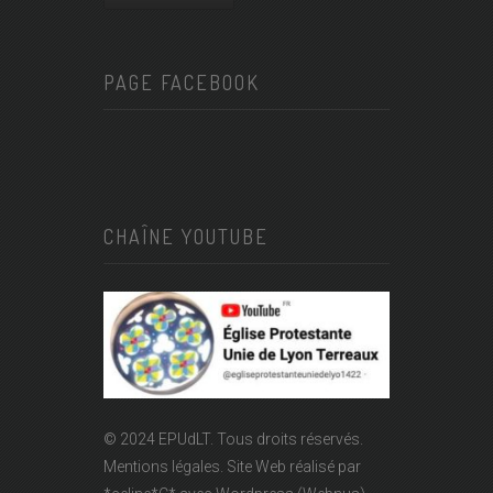
PAGE FACEBOOK
CHAÎNE YOUTUBE
© 2024 EPUdLT. Tous droits réservés.
Mentions légales.
Site Web réalisé par