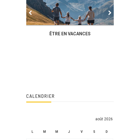
IER
ÊTRE EN VACANCES
L’AG DU
DUCHÈ
CALENDRIER
août 2026
L
M
M
J
V
S
D