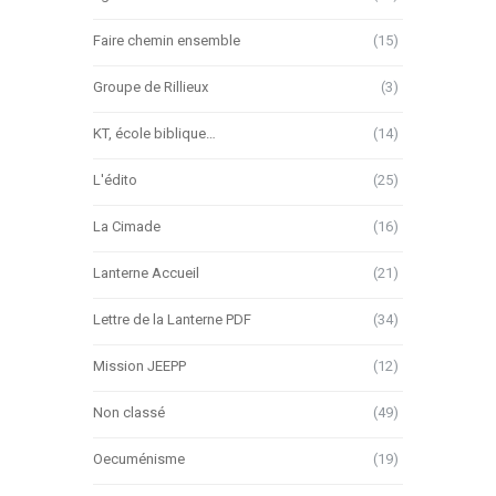
Faire chemin ensemble
(15)
Groupe de Rillieux
(3)
KT, école biblique…
(14)
L'édito
(25)
La Cimade
(16)
Lanterne Accueil
(21)
Lettre de la Lanterne PDF
(34)
Mission JEEPP
(12)
Non classé
(49)
Oecuménisme
(19)