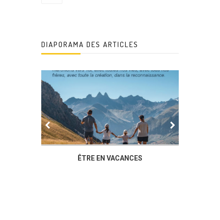
DIAPORAMA DES ARTICLES
IER
ÊTRE EN VACANCES
L’AG DU
DUCHÈ