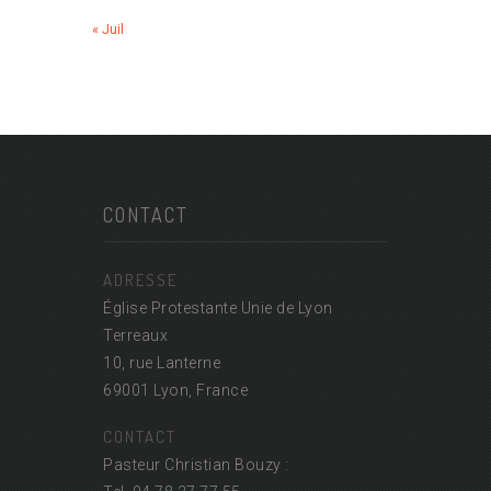
« Juil
CONTACT
ADRESSE
Église Protestante Unie de Lyon
Terreaux
10, rue Lanterne
69001 Lyon, France
CONTACT
Pasteur Christian Bouzy :