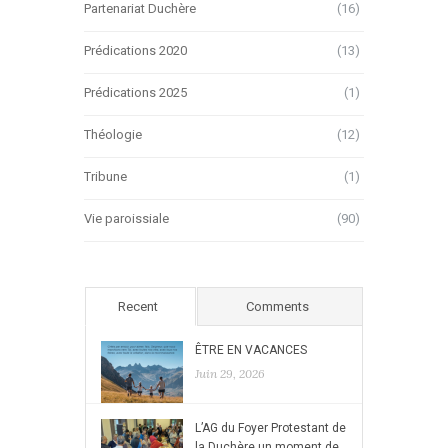
Partenariat Duchère
(16)
Prédications 2020
(13)
Prédications 2025
(1)
Théologie
(12)
Tribune
(1)
Vie paroissiale
(90)
Recent
Comments
ÊTRE EN VACANCES
Juin 29, 2026
L’AG du Foyer Protestant de
la Duchère,un moment de