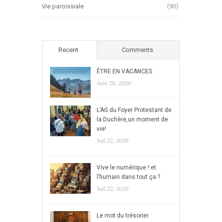
Vie paroissiale
(90)
Recent
Comments
ÊTRE EN VACANCES
Juin 29, 2026
L’AG du Foyer Protestant de
la Duchère,un moment de
vie!
Juil 22, 2026
Vive le numérique ! et
l’humain dans tout ça ?
Juil 22, 2026
Le mot du trésorier