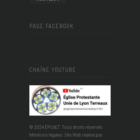
PAGE FACEBOOK
CHAÎNE YOUTUBE
© 2024 EPUdLT. Tous droits réservés.
Mentions légales.
Site Web réalisé par