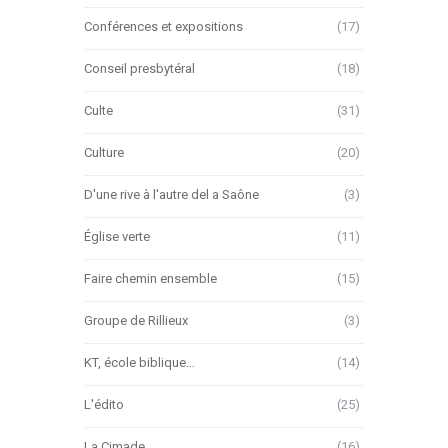
Conférences et expositions
(17)
Conseil presbytéral
(18)
Culte
(31)
Culture
(20)
D'une rive à l'autre del a Saône
(3)
Église verte
(11)
Faire chemin ensemble
(15)
Groupe de Rillieux
(3)
KT, école biblique…
(14)
L'édito
(25)
La Cimade
(16)