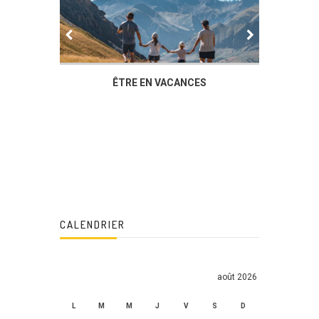
IER
ÊTRE EN VACANCES
L’AG DU
DUCHÈ
CALENDRIER
août 2026
L
M
M
J
V
S
D