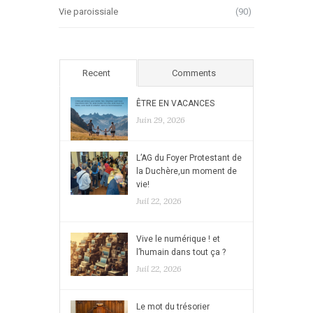
Vie paroissiale
(90)
Recent
Comments
ÊTRE EN VACANCES
Juin 29, 2026
L’AG du Foyer Protestant de
la Duchère,un moment de
vie!
Juil 22, 2026
Vive le numérique ! et
l’humain dans tout ça ?
Juil 22, 2026
Le mot du trésorier