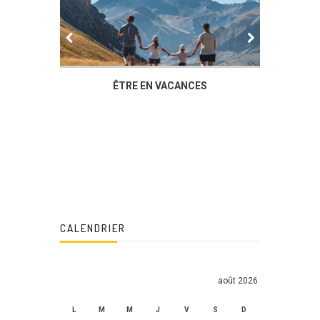
IER
ÊTRE EN VACANCES
L’AG DU
DUCHÈ
CALENDRIER
août 2026
L
M
M
J
V
S
D