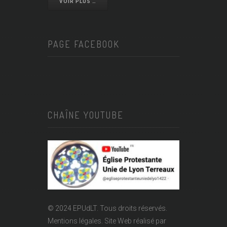
VOIR PLUS …
PAGE FACEBOOK
CHAÎNE YOUTUBE
© 2024 EPUdLT. Tous droits réservés.
Mentions légales.
Site Web réalisé par