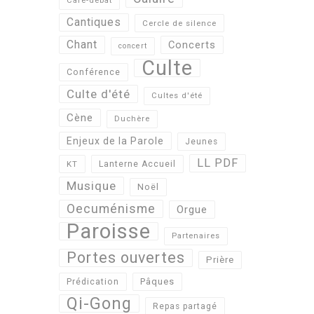
Café-débat
Cantiques
Cercle de silence
Chant
Concerts
concert
Culte
Conférence
Culte d'été
Cultes d'été
Cène
Duchère
Enjeux de la Parole
Jeunes
LL PDF
KT
Lanterne Accueil
Musique
Noël
Oecuménisme
Orgue
Paroisse
Partenaires
Portes ouvertes
Prière
Pâques
Prédication
Qi-Gong
Repas partagé