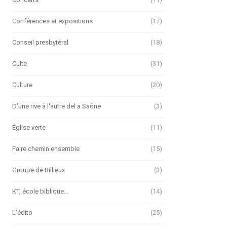
Conférences et expositions
(17)
Conseil presbytéral
(18)
Culte
(31)
Culture
(20)
D'une rive à l'autre del a Saône
(3)
Église verte
(11)
Faire chemin ensemble
(15)
Groupe de Rillieux
(3)
KT, école biblique…
(14)
L'édito
(25)