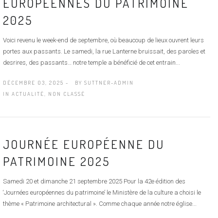
EUROPÉENNES DU PATRIMOINE
2025
Voici revenu le week-end de septembre, où beaucoup de lieux ouvrent leurs
portes aux passants. Le samedi, la rue Lanterne bruissait, des paroles et
desrires, des passants… notre temple a bénéficié de cet entrain...
DÉCEMBRE 03, 2025 -
BY
SUTTNER-ADMIN
IN
ACTUALITÉ
,
NON CLASSÉ
JOURNÉE EUROPÉENNE DU
PATRIMOINE 2025
Samedi 20 et dimanche 21 septembre 2025 Pour la 42e édition des
‘Journées européennes du patrimoine’ le Ministère de la culture a choisi le
thème « Patrimoine architectural ». Comme chaque année notre église...