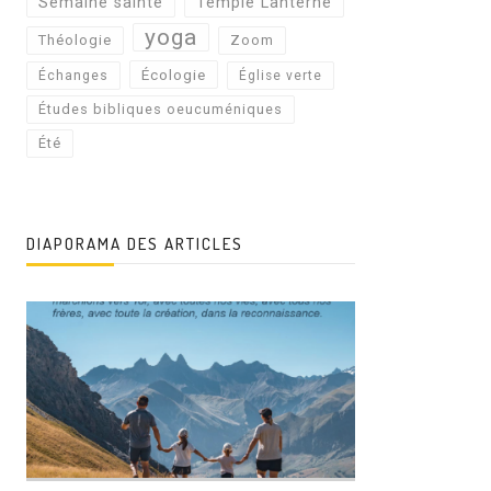
Semaine sainte
Temple Lanterne
yoga
Théologie
Zoom
Écologie
Échanges
Église verte
Études bibliques oeucuméniques
Été
DIAPORAMA DES ARTICLES