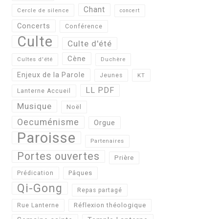
Chant
Cercle de silence
concert
Concerts
Conférence
Culte
Culte d'été
Cène
Cultes d'été
Duchère
Enjeux de la Parole
Jeunes
KT
LL PDF
Lanterne Accueil
Musique
Noël
Oecuménisme
Orgue
Paroisse
Partenaires
Portes ouvertes
Prière
Pâques
Prédication
Qi-Gong
Repas partagé
Réflexion théologique
Rue Lanterne