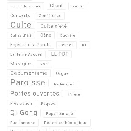
Chant
Cercle de silence
concert
Concerts
Conférence
Culte
Culte d'été
Cène
Cultes d'été
Duchère
Enjeux de la Parole
Jeunes
KT
LL PDF
Lanterne Accueil
Musique
Noël
Oecuménisme
Orgue
Paroisse
Partenaires
Portes ouvertes
Prière
Pâques
Prédication
Qi-Gong
Repas partagé
Réflexion théologique
Rue Lanterne