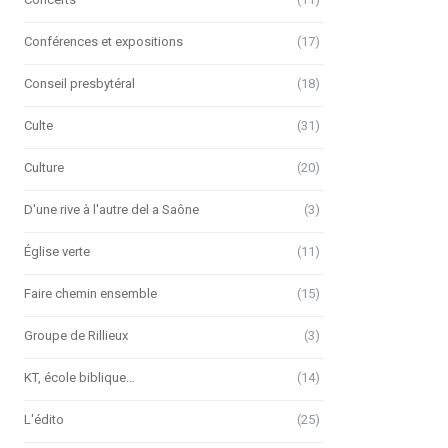
Conférences et expositions
(17)
Conseil presbytéral
(18)
Culte
(31)
Culture
(20)
D'une rive à l'autre del a Saône
(3)
Église verte
(11)
Faire chemin ensemble
(15)
Groupe de Rillieux
(3)
KT, école biblique…
(14)
L'édito
(25)