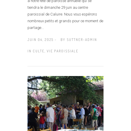
à notre fête de paroisse annuelle qui se
tiendra le dimanche 29 juin au centre
paroissial de Caluire. Nous vous espérons
nombreux petits et grands pour ce moment de
partage...
JUIN 04, 2025 -
BY
SUTTNER-ADMIN
IN
CULTE
,
VIE PAROISSIALE