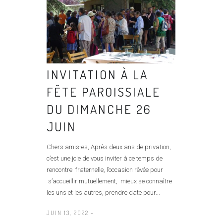
INVITATION À LA
FÊTE PAROISSIALE
DU DIMANCHE 26
JUIN
Chers amis-es, Après deux ans de privation,
c’est une joie de vous inviter à ce temps de
rencontre fraternelle, l’occasion rêvée pour
s’accueillir mutuellement, mieux se connaître
les uns et les autres, prendre date pour...
JUIN 13, 2022 -