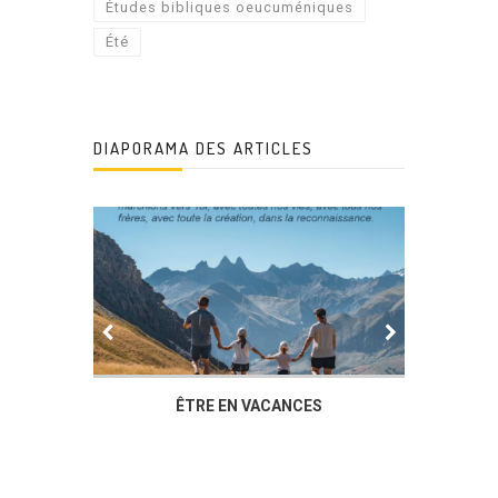
Études bibliques oeucuméniques
Été
DIAPORAMA DES ARTICLES
IER
ÊTRE EN VACANCES
L’AG DU
DUCHÈ