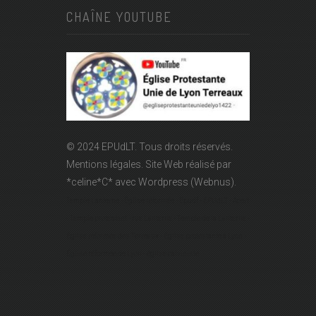
CHAÎNE YOUTUBE
© 2024 EPUdLT. Tous droits réservés.
Mentions légales.
Site Web réalisé par
*celine*C*
avec Wordpress (Webnus).
Temple Lanterne - Église réformée - Epudf - EPUdLT - Acert
- Temple protestant - rue Lanterne - Temple de la Lanterne -
Église réformée des Terreaux - Église protestante à Lyon -
Église réformée de Lyon - église calviniste