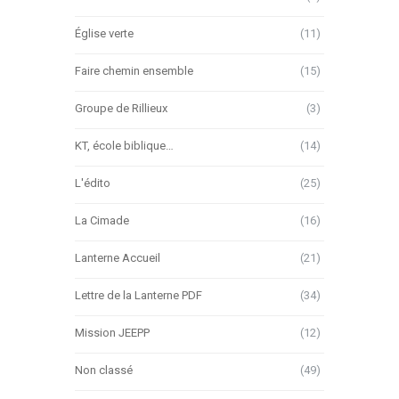
Église verte
(11)
Faire chemin ensemble
(15)
Groupe de Rillieux
(3)
KT, école biblique…
(14)
L'édito
(25)
La Cimade
(16)
Lanterne Accueil
(21)
Lettre de la Lanterne PDF
(34)
Mission JEEPP
(12)
Non classé
(49)