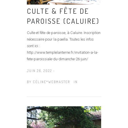
CULTE & FÊTE DE
PAROISSE (CALUIRE)
Culte et fête de paroisse, à Caluire. Inscription
nécessaire pour la paella. Toutes les infos
sont ici :
http://www.templelanterne.fr/invitation-a-la-
fete-paroissiale-du-dimanche-26-juin/
JUIN 26, 2022 -
BY
CÉLINE*WEBMASTER
IN