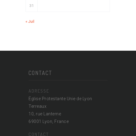
31
« Juil
CONTACT
ADRESSE
Église Protestante Unie de Lyon
Terreaux
10, rue Lanterne
69001 Lyon, France
CONTACT