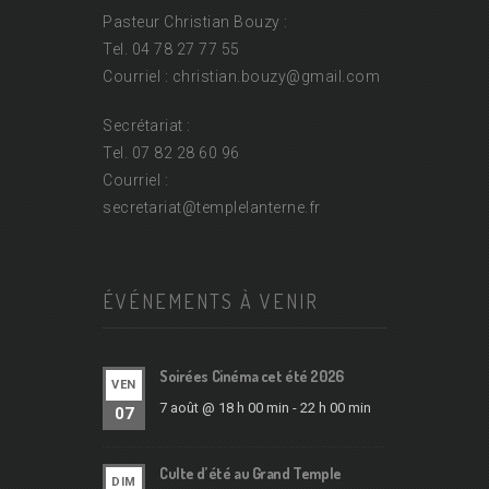
Pasteur Christian Bouzy :
Tel. 04 78 27 77 55
Courriel : christian.bouzy@
gmail.com
Secrétariat :
Tel. 07 82 28 60 96
Courriel :
secretariat@
templelanterne.fr
ÉVÉNEMENTS À VENIR
Soirées Cinéma cet été 2026
VEN
7 août @ 18 h 00 min
-
22 h 00 min
07
Culte d’été au Grand Temple
DIM