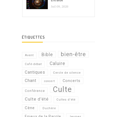
Entraide
Juil 09, 2026
ÉTIQUETTES
bien-être
Bible
Avent
Caluire
Café-débat
Cantiques
Cercle de silence
Chant
Concerts
concert
Culte
Conférence
Culte d'été
Cultes d'été
Cène
Duchère
Enjeux de la Parole
Jeunes