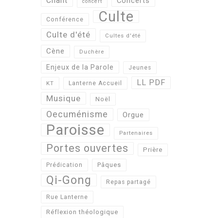
Chant
Concerts
concert
Culte
Conférence
Culte d'été
Cultes d'été
Cène
Duchère
Enjeux de la Parole
Jeunes
LL PDF
KT
Lanterne Accueil
Musique
Noël
Oecuménisme
Orgue
Paroisse
Partenaires
Portes ouvertes
Prière
Pâques
Prédication
Qi-Gong
Repas partagé
Rue Lanterne
Réflexion théologique