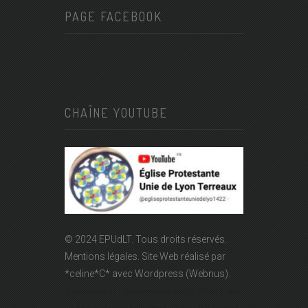
PAGE FACEBOOK
CHAÎNE YOUTUBE
© 2024 EPUdLT. Tous droits réservés.
Mentions légales.
Site Web réalisé par
*celine*C*
avec Wordpress (Webnus).
Temple Lanterne - Église réformée - Epudf - EPUdLT - Acert