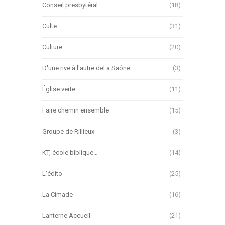
Conseil presbytéral
(18)
Culte
(31)
Culture
(20)
D'une rive à l'autre del a Saône
(3)
Église verte
(11)
Faire chemin ensemble
(15)
Groupe de Rillieux
(3)
KT, école biblique…
(14)
L'édito
(25)
La Cimade
(16)
Lanterne Accueil
(21)