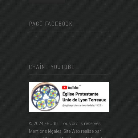
PAGE FACEBOOK
CHAÎNE YOUTUBE
© 2024 EPUdLT. Tous droits réservés.
Mentions légales.
Site Web réalisé par