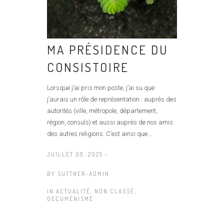
MA PRÉSIDENCE DU
CONSISTOIRE
Lorsque j’ai pris mon poste, j’ai su que
j’aurais un rôle de représentation : auprès des
autorités (ville, métropole, département,
région, consuls) et aussi auprès de nos amis
des autres religions. C’est ainsi que...
JUILLET 09, 2025 -
BY
SUTTNER-ADMIN
IN
ACTUALITÉ
,
NON CLASSÉ
,
OECUMÉNISME