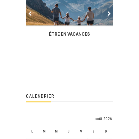
IER
ÊTRE EN VACANCES
L’AG DU
DUCHÈ
CALENDRIER
août 2026
L
M
M
J
V
S
D