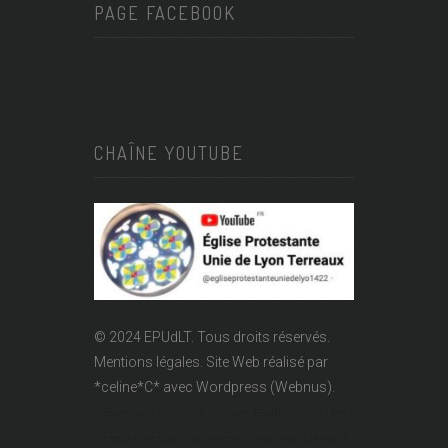
PAGE FACEBOOK
CHAÎNE YOUTUBE
© 2024 EPUdLT. Tous droits réservés.
Mentions légales.
Site Web réalisé par
*celine*C*
avec Wordpress (Webnus).
Temple Lanterne - Église réformée - Epudf - EPUdLT - Acert
- Temple protestant - rue Lanterne - Temple de la Lanterne -