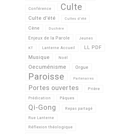
Culte
Conférence
Culte d'été
Cultes d'été
Cène
Duchère
Enjeux de la Parole
Jeunes
LL PDF
KT
Lanterne Accueil
Musique
Noël
Oecuménisme
Orgue
Paroisse
Partenaires
Portes ouvertes
Prière
Pâques
Prédication
Qi-Gong
Repas partagé
Rue Lanterne
Réflexion théologique