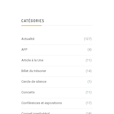
CATÉGORIES
Actualité
(127)
AFP
(4)
Article à la Une
(11)
Billet du trésorier
(14)
Cercle de silence
(1)
Concerts
(11)
Conférences et expositions
(17)
Conseil presbytéral
(18)