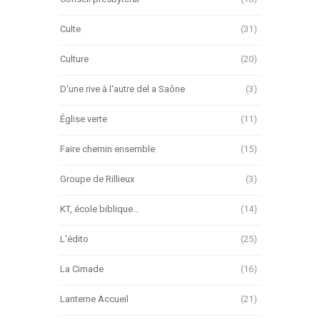
Culte
(31)
Culture
(20)
D'une rive à l'autre del a Saône
(3)
Église verte
(11)
Faire chemin ensemble
(15)
Groupe de Rillieux
(3)
KT, école biblique…
(14)
L'édito
(25)
La Cimade
(16)
Lanterne Accueil
(21)