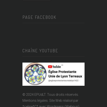
PAGE FACEBOOK
CHAÎNE YOUTUBE
© 2024 EPUdLT. Tous droits réservés.
Mentions légales.
Site Web réalisé par
*celine*C*
avec Wordpress (Webnus).