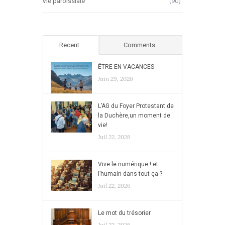
Vie paroissiale
(90)
Recent
Comments
ÊTRE EN VACANCES
Juin 29, 2026
L’AG du Foyer Protestant de
la Duchère,un moment de
vie!
Juil 22, 2026
Vive le numérique ! et
l’humain dans tout ça ?
Juil 22, 2026
Le mot du trésorier
Juil 22, 2026