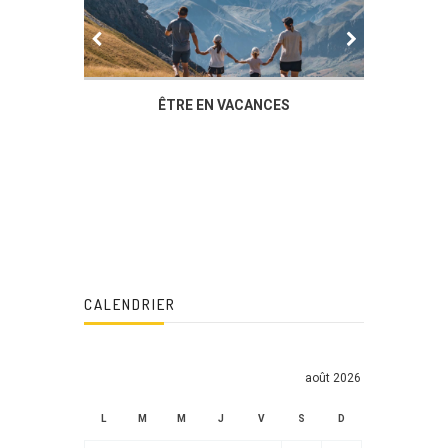
IER
ÊTRE EN VACANCES
L’AG DU
DUCHÈ
CALENDRIER
août 2026
L
M
M
J
V
S
D