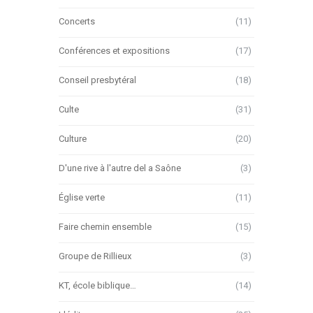
Concerts
(11)
Conférences et expositions
(17)
Conseil presbytéral
(18)
Culte
(31)
Culture
(20)
D'une rive à l'autre del a Saône
(3)
Église verte
(11)
Faire chemin ensemble
(15)
Groupe de Rillieux
(3)
KT, école biblique…
(14)