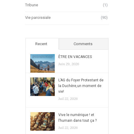
Tribune
(1)
Vie paroissiale
(90)
Recent
Comments
ÊTRE EN VACANCES
Juin 29, 2026
L’AG du Foyer Protestant de
la Duchère,un moment de
vie!
Juil 22, 2026
Vive le numérique ! et
l’humain dans tout ça ?
Juil 22, 2026