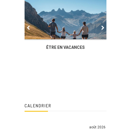
IER
ÊTRE EN VACANCES
L’AG DU
DUCHÈ
CALENDRIER
août 2026