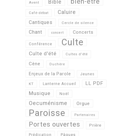
bien-être
Bible
Avent
Caluire
Café-débat
Cantiques
Cercle de silence
Chant
Concerts
concert
Culte
Conférence
Culte d'été
Cultes d'été
Cène
Duchère
Enjeux de la Parole
Jeunes
LL PDF
KT
Lanterne Accueil
Musique
Noël
Oecuménisme
Orgue
Paroisse
Partenaires
Portes ouvertes
Prière
Pâques
Prédication