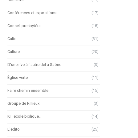
Conférences et expositions
(17)
Conseil presbytéral
(18)
Culte
(31)
Culture
(20)
D'une rive à l'autre del a Saône
(3)
Église verte
(11)
Faire chemin ensemble
(15)
Groupe de Rillieux
(3)
KT, école biblique…
(14)
L'édito
(25)