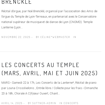
BRENCKLÉ
Récital d’orgue, par Noé Brencklé, organisé par l’association des Amis de
l’orgue du Temple de Lyon-Terreaux, en partenariat avec le Conservatoire
national supérieur de musique et de danse de Lyon (CNSMD). Temple
Lanterne (Lyon...
NOVEMBRE 22, 2025 -
BY
CÉLINE*WEBMASTER
IN
LES CONCERTS AU TEMPLE
(MARS, AVRIL, MAI ET JUIN 2025)
MARS • Samedi 22 à 17h, Les Concerts de la Lanterne*, Récital de piano
par Louna Crissolvelonis , Entrée libre / Collecte pour les frais.• Dimanche
23 à 18h, Chorale A C(h)œur Ouvert, Chant...
AVRIL 14, 2025 -
BY
SUTTNER-ADMIN
IN
CONCERTS