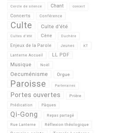
Chant
Cercle de silence
concert
Concerts
Conférence
Culte
Culte d'été
Cène
Cultes d'été
Duchère
Enjeux de la Parole
Jeunes
KT
LL PDF
Lanterne Accueil
Musique
Noël
Oecuménisme
Orgue
Paroisse
Partenaires
Portes ouvertes
Prière
Pâques
Prédication
Qi-Gong
Repas partagé
Réflexion théologique
Rue Lanterne