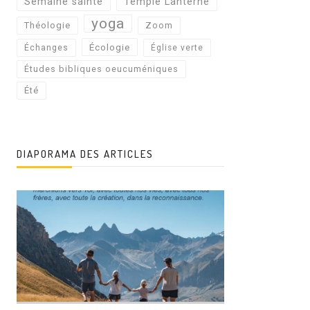
Semaine sainte
Temple Lanterne
yoga
Théologie
Zoom
Écologie
Échanges
Église verte
Études bibliques oeucuméniques
Été
DIAPORAMA DES ARTICLES