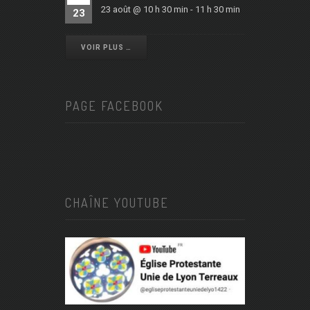
23 août @ 10 h 30 min
-
11 h 30 min
23
VOIR PLUS …
PAGE FACEBOOK
CHAÎNE YOUTUBE