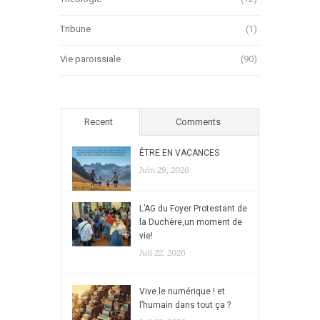
Tribune
(1)
Vie paroissiale
(90)
Recent
Comments
ÊTRE EN VACANCES
Juin 29, 2026
L’AG du Foyer Protestant de
la Duchère,un moment de
vie!
Juil 22, 2026
Vive le numérique ! et
l’humain dans tout ça ?