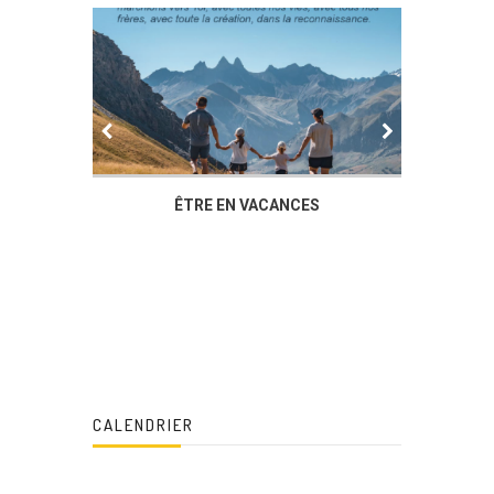
IER
ÊTRE EN VACANCES
L’AG DU
DUCHÈ
CALENDRIER