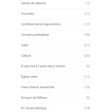
Cercle de silence
(1)
Concerts
(11)
Conférences et expositions
(17)
Conseil presbytéral
(18)
Culte
(31)
Culture
(20)
D'une rive à l'autre del a Saône
(3)
Église verte
(11)
Faire chemin ensemble
(15)
Groupe de Rillieux
(3)
KT, école biblique…
(14)