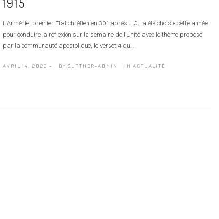
1915
L’Arménie, premier Etat chrétien en 301 après J.C., a été choisie cette année
pour conduire la réflexion sur la semaine de l’Unité avec le thème proposé
par la communauté apostolique, le verset 4 du...
AVRIL 14, 2026 -
BY
SUTTNER-ADMIN
IN
ACTUALITÉ