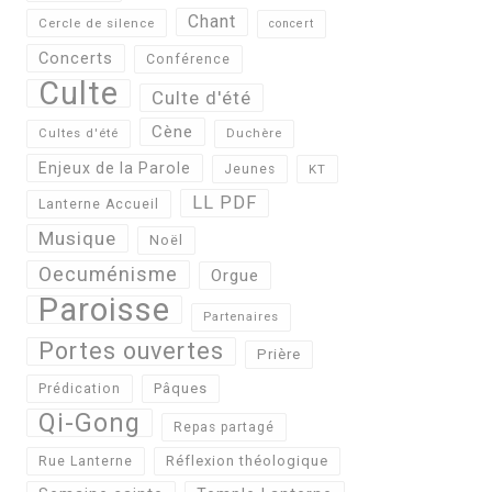
Chant
Cercle de silence
concert
Concerts
Conférence
Culte
Culte d'été
Cène
Cultes d'été
Duchère
Enjeux de la Parole
Jeunes
KT
LL PDF
Lanterne Accueil
Musique
Noël
Oecuménisme
Orgue
Paroisse
Partenaires
Portes ouvertes
Prière
Pâques
Prédication
Qi-Gong
Repas partagé
Réflexion théologique
Rue Lanterne