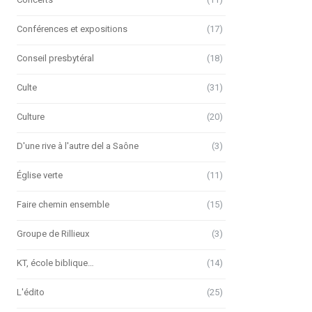
Conférences et expositions
(17)
Conseil presbytéral
(18)
Culte
(31)
Culture
(20)
D'une rive à l'autre del a Saône
(3)
Église verte
(11)
Faire chemin ensemble
(15)
Groupe de Rillieux
(3)
KT, école biblique…
(14)
L'édito
(25)