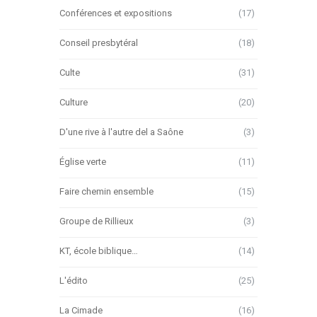
Conférences et expositions
(17)
Conseil presbytéral
(18)
Culte
(31)
Culture
(20)
D'une rive à l'autre del a Saône
(3)
Église verte
(11)
Faire chemin ensemble
(15)
Groupe de Rillieux
(3)
KT, école biblique…
(14)
L'édito
(25)
La Cimade
(16)