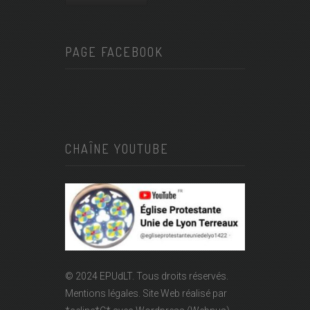
PAGE FACEBOOK
CHAÎNE YOUTUBE
© 2024 EPUdLT. Tous droits réservés.
Mentions légales.
Site Web réalisé par