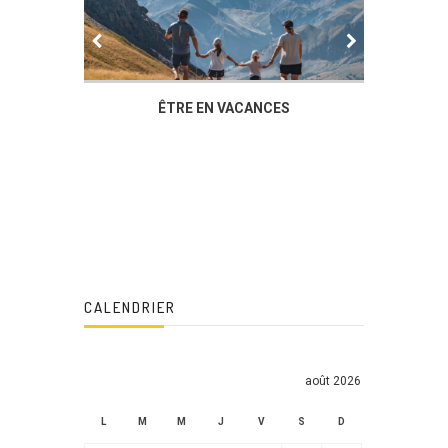
IER
ÊTRE EN VACANCES
L’AG DU
DUCHÈ
CALENDRIER
août 2026
L
M
M
J
V
S
D