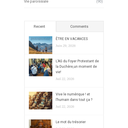
Vie paroissiale
(90)
Recent
Comments
ÊTRE EN VACANCES
Juin 29, 2026
L’AG du Foyer Protestant de
la Duchère,un moment de
vie!
Juil 22, 2026
Vive le numérique ! et
l’humain dans tout ça ?
Juil 22, 2026
Le mot du trésorier