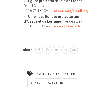
Église protestante unie de France
—
Daniel Cassou,
06 16 29 13 13//
daniel.cassou@
epudf.org
Union des Églises protestantes
d’Alsace et de Lorraine
— Angèle Erny,
06 10 13 00 81//
angele.erny@
uepal.fr
share
COMMUNIQUÉ
EPUDF
ISRAËL
PALESTINE