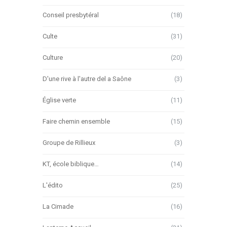
Conseil presbytéral
(18)
Culte
(31)
Culture
(20)
D'une rive à l'autre del a Saône
(3)
Église verte
(11)
Faire chemin ensemble
(15)
Groupe de Rillieux
(3)
KT, école biblique…
(14)
L'édito
(25)
La Cimade
(16)