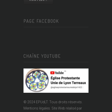
PAGE FACEBOOK
CHAÎNE YOUTUBE
© 2024 EPUdLT. Tous droits réservés.
Mentions légales.
Site Web réalisé par