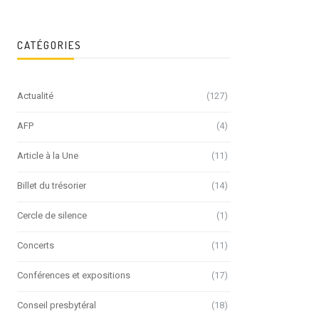
CATÉGORIES
Actualité
(127)
AFP
(4)
Article à la Une
(11)
Billet du trésorier
(14)
Cercle de silence
(1)
Concerts
(11)
Conférences et expositions
(17)
Conseil presbytéral
(18)