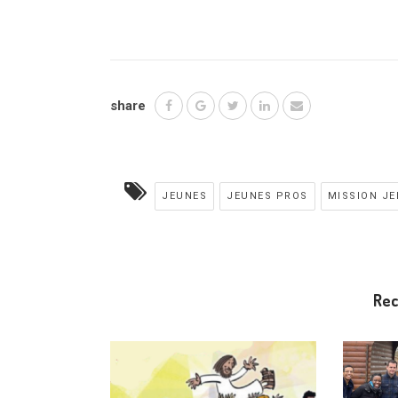
share
JEUNES
JEUNES PROS
MISSION J
Re