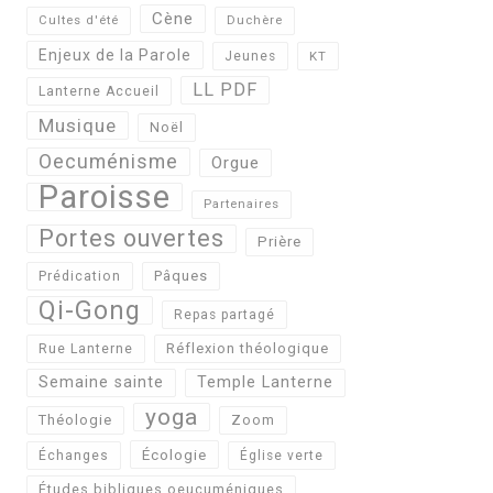
Cène
Cultes d'été
Duchère
Enjeux de la Parole
Jeunes
KT
LL PDF
Lanterne Accueil
Musique
Noël
Oecuménisme
Orgue
Paroisse
Partenaires
Portes ouvertes
Prière
Pâques
Prédication
Qi-Gong
Repas partagé
Réflexion théologique
Rue Lanterne
Semaine sainte
Temple Lanterne
yoga
Théologie
Zoom
Écologie
Échanges
Église verte
Études bibliques oeucuméniques