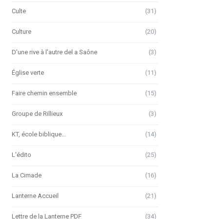
Culte
(31)
Culture
(20)
D'une rive à l'autre del a Saône
(3)
Église verte
(11)
Faire chemin ensemble
(15)
Groupe de Rillieux
(3)
KT, école biblique…
(14)
L'édito
(25)
La Cimade
(16)
Lanterne Accueil
(21)
Lettre de la Lanterne PDF
(34)