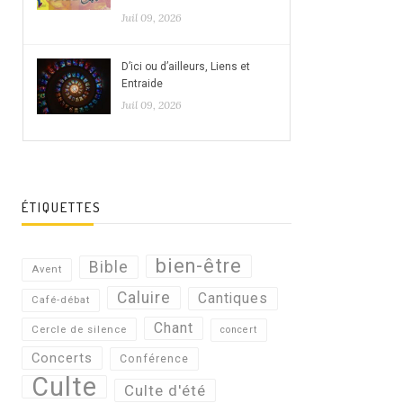
Juil 09, 2026
D’ici ou d’ailleurs, Liens et
Entraide
Juil 09, 2026
ÉTIQUETTES
bien-être
Bible
Avent
Caluire
Cantiques
Café-débat
Chant
Cercle de silence
concert
Concerts
Conférence
Culte
Culte d'été