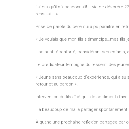
j’ai cru qu’il m’abandonnait! … vie de désordre
ressaisi … »
Prise de parole du père qui a pu paraître en ret
« Je voulais que mon fils s’émancipe…mes fils j
Il se sent réconforté, considérant ses enfants, 
Le prédicateur témoigne du ressenti des jeunes s
« Jeune sans beaucoup d’expérience, qui a su se
retour et au pardon ».
Intervention du fils aîné qui a le sentiment d’avoir
Il a beaucoup de mal à partager spontanément la
À quand une prochaine réflexion partagée par o