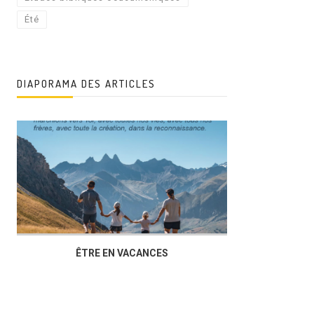
Été
DIAPORAMA DES ARTICLES
ÊTRE EN VACANCES
L’AG DU FOY
DUCHÈRE,U