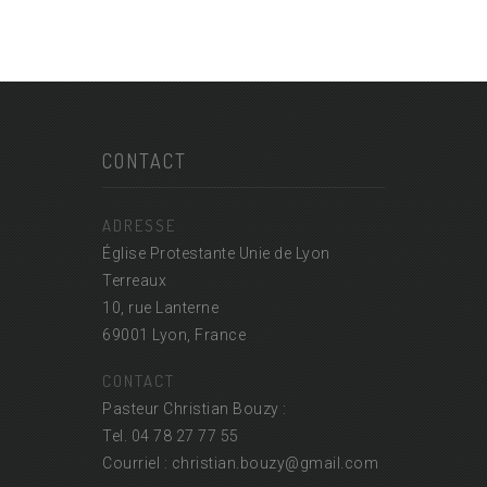
CONTACT
ADRESSE
Église Protestante Unie de Lyon
Terreaux
10, rue Lanterne
69001 Lyon, France
CONTACT
Pasteur Christian Bouzy :
Tel. 04 78 27 77 55
Courriel : christian.bouzy@
gmail.com