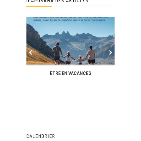
DIAPORAMA DES ARTICLES
IER
ÊTRE EN VACANCES
L’AG DU
DUCHÈ
CALENDRIER