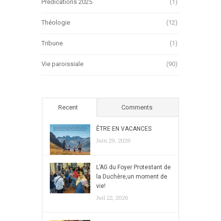
Prédications 2025
(1)
Théologie
(12)
Tribune
(1)
Vie paroissiale
(90)
Recent
Comments
ÊTRE EN VACANCES
Juin 29, 2026
L’AG du Foyer Protestant de
la Duchère,un moment de
vie!
Juil 22, 2026