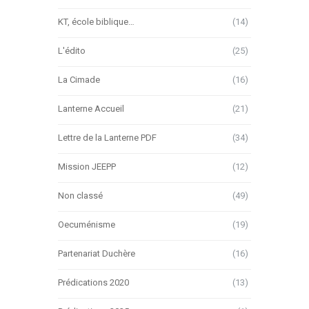
KT, école biblique…
(14)
L'édito
(25)
La Cimade
(16)
Lanterne Accueil
(21)
Lettre de la Lanterne PDF
(34)
Mission JEEPP
(12)
Non classé
(49)
Oecuménisme
(19)
Partenariat Duchère
(16)
Prédications 2020
(13)