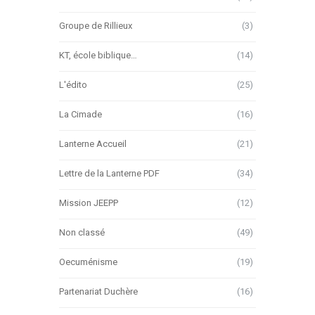
Groupe de Rillieux
(3)
KT, école biblique…
(14)
L'édito
(25)
La Cimade
(16)
Lanterne Accueil
(21)
Lettre de la Lanterne PDF
(34)
Mission JEEPP
(12)
Non classé
(49)
Oecuménisme
(19)
Partenariat Duchère
(16)