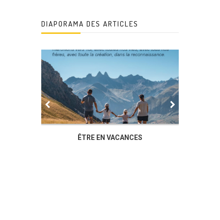
DIAPORAMA DES ARTICLES
IER
ÊTRE EN VACANCES
L’AG DU
DUCHÈ