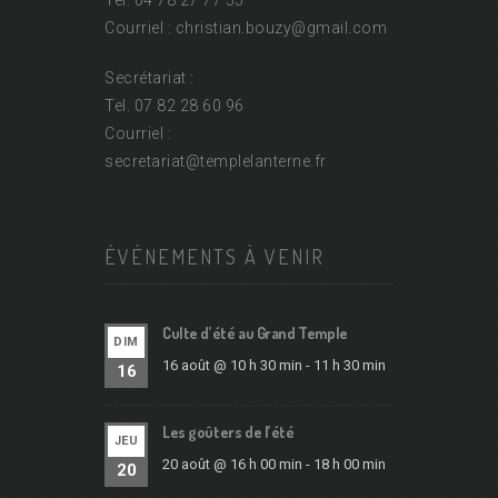
Courriel : christian.bouzy@
gmail.com
Secrétariat :
Tel. 07 82 28 60 96
Courriel :
secretariat@
templelanterne.fr
ÉVÉNEMENTS À VENIR
Culte d’été au Grand Temple
DIM
16 août @ 10 h 30 min
-
11 h 30 min
16
Les goûters de l’été
JEU
20 août @ 16 h 00 min
-
18 h 00 min
20