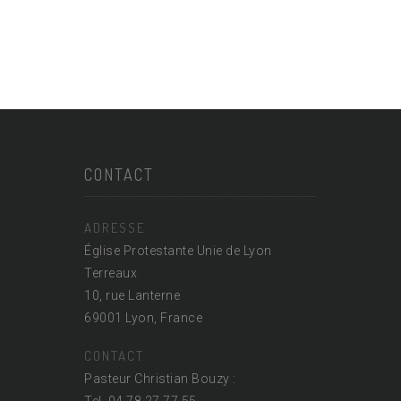
CONTACT
ADRESSE
Église Protestante Unie de Lyon
Terreaux
10, rue Lanterne
69001 Lyon, France
CONTACT
Pasteur Christian Bouzy :
Tel. 04 78 27 77 55