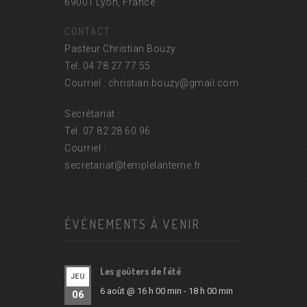
69001 Lyon, France
CONTACT
Pasteur Christian Bouzy :
Tel. 04 78 27 77 55
Courriel : christian.bouzy@
gmail.com
Secrétariat :
Tel. 07 82 28 60 96
Courriel :
secretariat@
templelanterne.fr
ÉVÉNEMENTS À VENIR
Les goûters de l’été
JEU
6 août @ 16 h 00 min
-
18 h 00 min
06