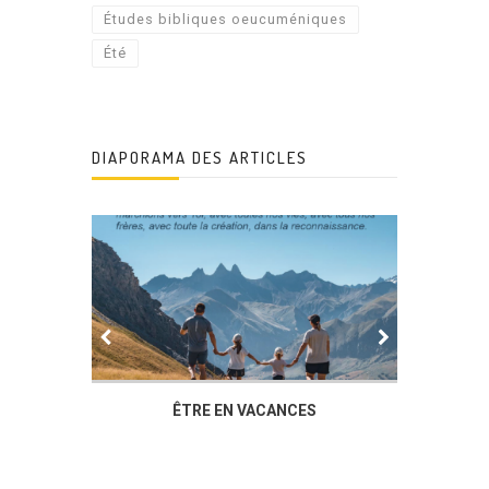
Études bibliques oeucuméniques
Été
DIAPORAMA DES ARTICLES
IER
ÊTRE EN VACANCES
L’AG DU
DUCHÈ