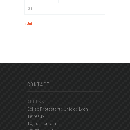
31
« Juil
CONTACT
ADRESSE
Église Protestante Unie de Lyon
Terreaux
10, rue Lanterne