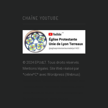
CHAÎNE YOUTUBE
© 2024 EPUdLT. Tous droits réservés.
Mentions légales.
Site Web réalisé par
*celine*C*
avec Wordpress (Webnus).
Temple Lanterne - Église réformée - Epudf - EPUdLT - Acert
- Temple protestant - rue Lanterne - Temple de la Lanterne -
Église réformée des Terreaux - Église protestante à Lyon -
Église réformée de Lyon - église calviniste