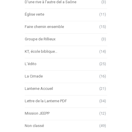
D'une rive à l'autre del a Saône
(3)
Église verte
(11)
Faire chemin ensemble
(15)
Groupe de Rillieux
(3)
KT, école biblique…
(14)
L'édito
(25)
La Cimade
(16)
Lanterne Accueil
(21)
Lettre de la Lanterne PDF
(34)
Mission JEEPP
(12)
Non classé
(49)