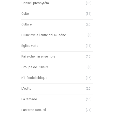
Conseil presbytéral
(18)
Culte
(31)
Culture
(20)
D'une rive à l'autre del a Saône
(3)
Église verte
(11)
Faire chemin ensemble
(15)
Groupe de Rillieux
(3)
KT, école biblique…
(14)
L'édito
(25)
La Cimade
(16)
Lanterne Accueil
(21)