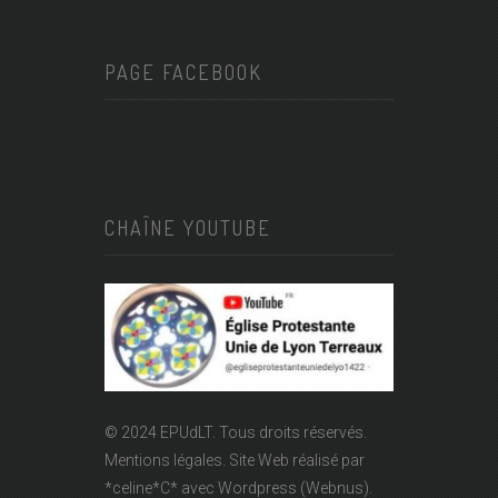
PAGE FACEBOOK
CHAÎNE YOUTUBE
© 2024 EPUdLT. Tous droits réservés.
Mentions légales.
Site Web réalisé par
*celine*C*
avec Wordpress (Webnus).