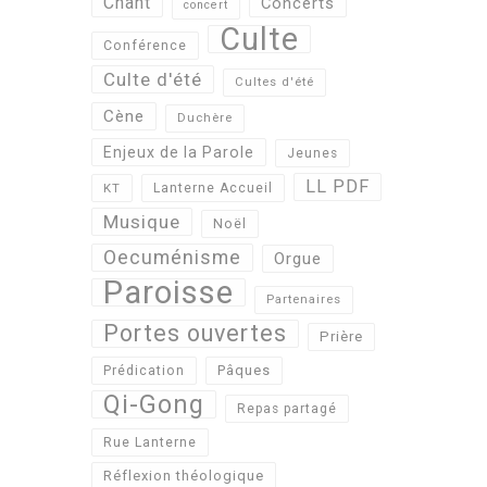
Chant
Concerts
concert
Culte
Conférence
Culte d'été
Cultes d'été
Cène
Duchère
Enjeux de la Parole
Jeunes
LL PDF
KT
Lanterne Accueil
Musique
Noël
Oecuménisme
Orgue
Paroisse
Partenaires
Portes ouvertes
Prière
Pâques
Prédication
Qi-Gong
Repas partagé
Rue Lanterne
Réflexion théologique