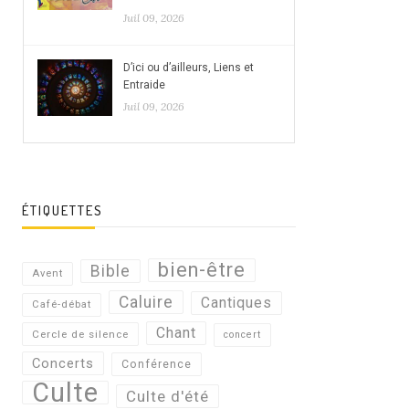
Juil 09, 2026
D’ici ou d’ailleurs, Liens et
Entraide
Juil 09, 2026
ÉTIQUETTES
bien-être
Bible
Avent
Caluire
Cantiques
Café-débat
Chant
Cercle de silence
concert
Concerts
Conférence
Culte
Culte d'été