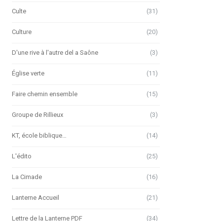
Culte
(31)
Culture
(20)
D'une rive à l'autre del a Saône
(3)
Église verte
(11)
Faire chemin ensemble
(15)
Groupe de Rillieux
(3)
KT, école biblique…
(14)
L'édito
(25)
La Cimade
(16)
Lanterne Accueil
(21)
Lettre de la Lanterne PDF
(34)