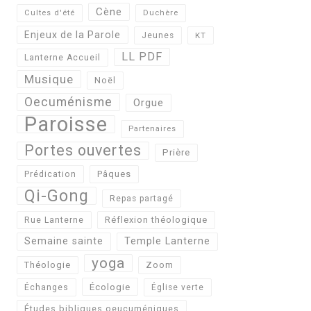
Cène
Cultes d'été
Duchère
Enjeux de la Parole
Jeunes
KT
LL PDF
Lanterne Accueil
Musique
Noël
Oecuménisme
Orgue
Paroisse
Partenaires
Portes ouvertes
Prière
Pâques
Prédication
Qi-Gong
Repas partagé
Réflexion théologique
Rue Lanterne
Semaine sainte
Temple Lanterne
yoga
Théologie
Zoom
Écologie
Échanges
Église verte
Études bibliques oeucuméniques