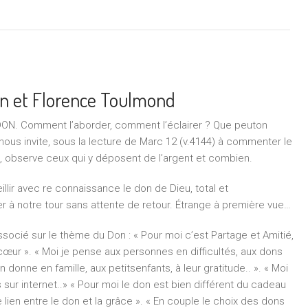
ain et Florence Toulmond
 DON. Comment l’aborder, comment l’éclairer ? Que peut­on
us invite, sous la lecture de Marc 12 (v.41­44) à commenter le
e, observe ceux qui y déposent de l’argent et combien.
illir avec re­ connaissance le don de Dieu, total et
er à notre tour sans attente de retour. Étrange à première vue…
ocié sur le thème du Don : « Pour moi c’est Partage et Amitié,
œur ». « Moi je pense aux personnes en difficultés, aux dons
 donne en famille, aux petits­enfants, à leur gratitude.. ». « Moi
s sur internet..» « Pour moi le don est bien différent du cadeau
 lien entre le don et la grâce ». « En couple le choix des dons