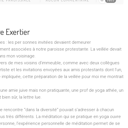
1465
re Exertier
ntes : les per­ sonnes invitées devaient demeurer
ment associées à notre paroisse protestante. La veillée devait
dans mon voisinage.
foyers de mes voisins d’immeuble, comme avec deux collègues
iste et les invitations envoyées aux amis protestants dont l’un,
impliquée, cette préparation de la veillée pour moi me montrait
, une amie juive mais non pratiquante, une prof de yoga athée, un
bien sûr, la lettre lue.
tte rencontre “dans la diversité“ pouvait s’adresser à chacun
us très différents. La méditation qui se pratique en yoga ouvre
rsonne, l’expérience personnelle de méditation permet de se