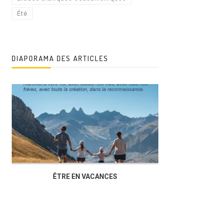
Été
DIAPORAMA DES ARTICLES
ÊTRE EN VACANCES
L’AG DU FOY
DUCHÈRE,U