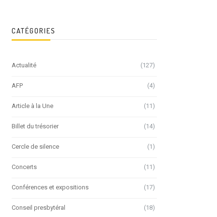
CATÉGORIES
Actualité
(127)
AFP
(4)
Article à la Une
(11)
Billet du trésorier
(14)
Cercle de silence
(1)
Concerts
(11)
Conférences et expositions
(17)
Conseil presbytéral
(18)