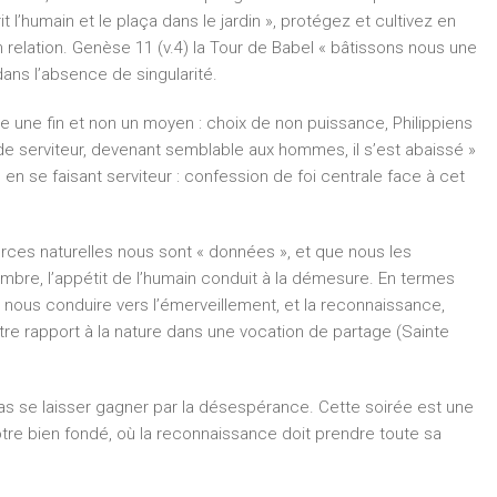
t l’humain et le plaça dans le jardin », protégez et cultivez en
en relation. Genèse 11 (v.4) la Tour de Babel « bâtissons nous une
 dans l’absence de singularité.
ue une fin et non un moyen : choix de non puissance, Philippiens
n de serviteur, devenant semblable aux hommes, il s’est abaissé »
e en se faisant serviteur : confession de foi centrale face à cet
urces naturelles nous sont « données », et que nous les
nombre, l’appétit de l’humain conduit à la démesure. En termes
 nous conduire vers l’émerveillement, et la recon­naissance,
tre rapport à la nature dans une vocation de partage (Sainte
s se laisser gagner par la désespérance. Cette soirée est une
tre bien fondé, où la reconnaissance doit prendre toute sa