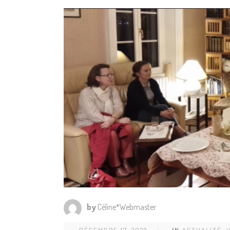
by
Céline*Webmaster
DÉCEMBRE 17, 2022
IN
ACTUALITÉ
,