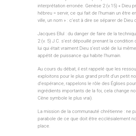
interprétation erronée. Genèse 2 (v.15) « Dieu pri
hébreu = servir, ce qui fait de l’humain un être 
ville, un nom » : c’est à dire se séparer de Dieu
Jacques Ellul : du danger de faire de la techniq
2 (v. 5) J.C. s’est dépouillé prenant la conditio
lui qui était vraiment Dieu s’est vidé de lui­ mêm
appétit de puissance qui habite l’humain.
Au cours du débat, il est rappelé que les resso
exploitons pour le plus grand profit d’un petit 
d’espérance, rappelons le rôle des Églises pour
ingrédients importants de la foi, cela change no
Cène symbole le plus vrai).
La mission de la communauté chrétienne : ne pa
parabole de ce que doit être ecclésialement no
place.