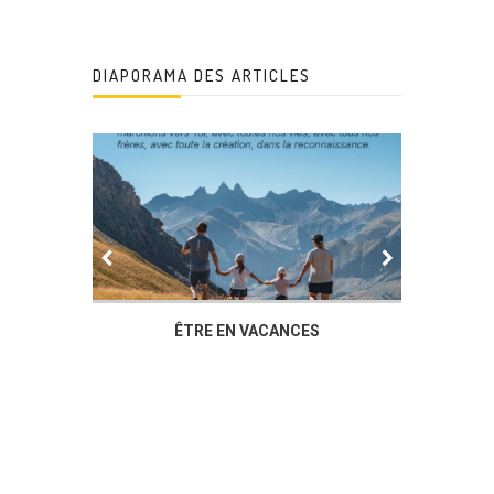
DIAPORAMA DES ARTICLES
IER
ÊTRE EN VACANCES
L’AG DU
DUCHÈ