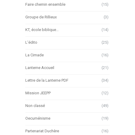
Faire chemin ensemble
(15)
Groupe de Rillieux
(3)
KT, école biblique…
(14)
L'édito
(25)
La Cimade
(16)
Lanterne Accueil
(21)
Lettre de la Lanterne PDF
(34)
Mission JEEPP
(12)
Non classé
(49)
Oecuménisme
(19)
Partenariat Duchère
(16)