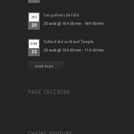
Les goûters de l’été
JEU
20 août @ 16 h 00 min
-
18 h 00 min
20
Culte d’été au Grand Temple
DIM
23 août @ 10 h 30 min
-
11 h 30 min
23
VOIR PLUS …
PAGE FACEBOOK
CHAÎNE YOUTUBE