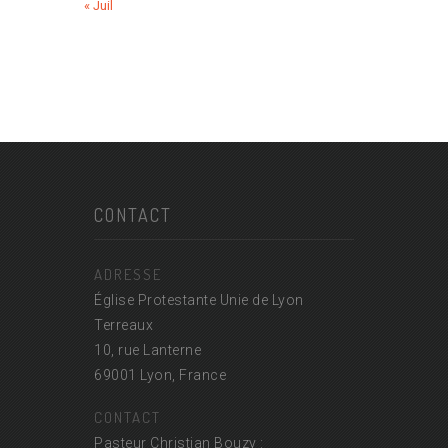
« Juil
CONTACT
ADRESSE
Église Protestante Unie de Lyon
Terreaux
10, rue Lanterne
69001 Lyon, France
CONTACT
Pasteur Christian Bouzy :