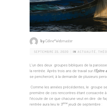
by
Céline*Webmaster
SEPTEMBRE 25, 2020
IN
ACTUALITÉ
,
THÉO
L’un des deux groupes bibliques de la paroisse,
la rentrée. Après trois ans de travail sur
l’
Épître
se pencheront, à la demande de plusieurs pers
Comme les années précédentes, le groupe se ré
première de ces rencontres étant consacrée à 
l’écoute de ce que chacune veut en dire de faç
ème
rentrée aura lieu le 3
jeudi de septembre :