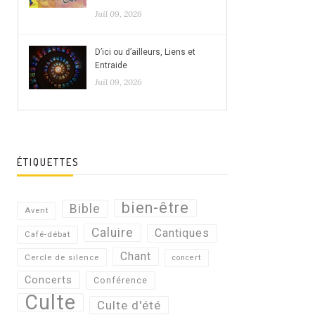
Juil 09, 2026
D’ici ou d’ailleurs, Liens et
Entraide
Juil 09, 2026
ÉTIQUETTES
bien-être
Bible
Avent
Caluire
Cantiques
Café-débat
Chant
Cercle de silence
concert
Concerts
Conférence
Culte
Culte d'été