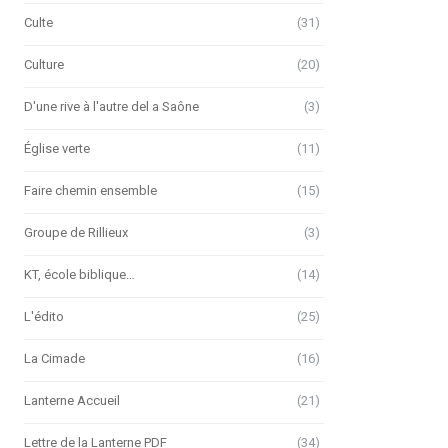
Culte
(31)
Culture
(20)
D'une rive à l'autre del a Saône
(3)
Église verte
(11)
Faire chemin ensemble
(15)
Groupe de Rillieux
(3)
KT, école biblique…
(14)
L'édito
(25)
La Cimade
(16)
Lanterne Accueil
(21)
Lettre de la Lanterne PDF
(34)