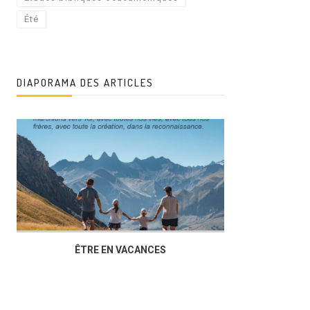
Été
DIAPORAMA DES ARTICLES
ÊTRE EN VACANCES
L’AG DU FOY
DUCHÈRE,U