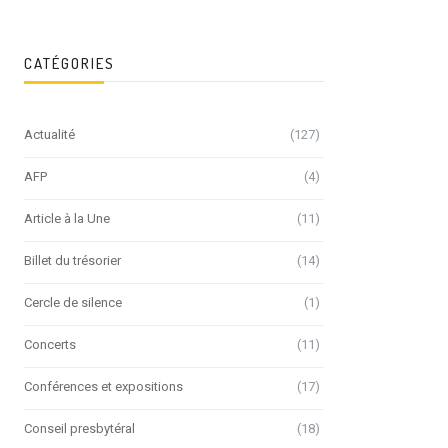
CATÉGORIES
Actualité
(127)
AFP
(4)
Article à la Une
(11)
Billet du trésorier
(14)
Cercle de silence
(1)
Concerts
(11)
Conférences et expositions
(17)
Conseil presbytéral
(18)