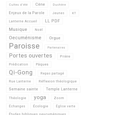
Cène
Cultes d'été
Duchère
Enjeux de la Parole
Jeunes
KT
LL PDF
Lanterne Accueil
Musique
Noël
Oecuménisme
Orgue
Paroisse
Partenaires
Portes ouvertes
Prière
Pâques
Prédication
Qi-Gong
Repas partagé
Réflexion théologique
Rue Lanterne
Semaine sainte
Temple Lanterne
yoga
Théologie
Zoom
Écologie
Échanges
Église verte
Études bibliques oeucuméniques