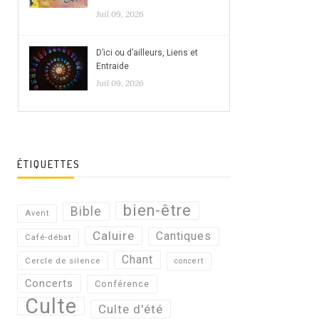
Juil 09, 2026
D’ici ou d’ailleurs, Liens et
Entraide
Juil 09, 2026
ÉTIQUETTES
bien-être
Bible
Avent
Caluire
Cantiques
Café-débat
Chant
Cercle de silence
concert
Concerts
Conférence
Culte
Culte d'été