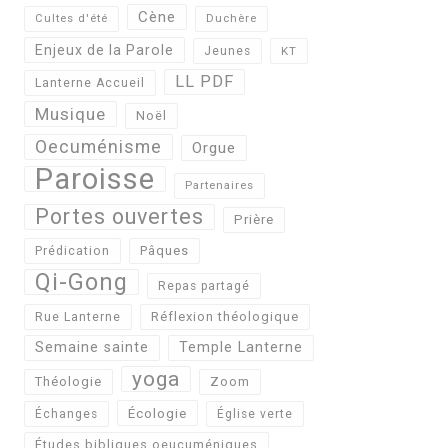
Cène
Cultes d'été
Duchère
Enjeux de la Parole
Jeunes
KT
LL PDF
Lanterne Accueil
Musique
Noël
Oecuménisme
Orgue
Paroisse
Partenaires
Portes ouvertes
Prière
Pâques
Prédication
Qi-Gong
Repas partagé
Réflexion théologique
Rue Lanterne
Semaine sainte
Temple Lanterne
yoga
Théologie
Zoom
Écologie
Échanges
Église verte
Études bibliques oeucuméniques