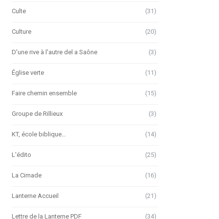
Culte
(31)
Culture
(20)
D'une rive à l'autre del a Saône
(3)
Église verte
(11)
Faire chemin ensemble
(15)
Groupe de Rillieux
(3)
KT, école biblique…
(14)
L'édito
(25)
La Cimade
(16)
Lanterne Accueil
(21)
Lettre de la Lanterne PDF
(34)