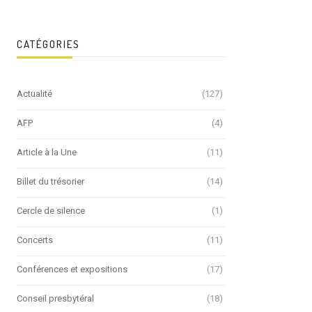
CATÉGORIES
Actualité
(127)
AFP
(4)
Article à la Une
(11)
Billet du trésorier
(14)
Cercle de silence
(1)
Concerts
(11)
Conférences et expositions
(17)
Conseil presbytéral
(18)