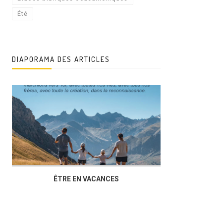
Été
DIAPORAMA DES ARTICLES
ÊTRE EN VACANCES
L’AG DU FOY
DUCHÈRE,U